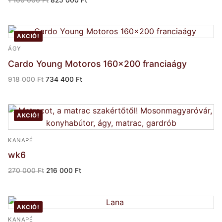
price
price
was:
is:
1
825
100
000 Ft.
000 Ft.
AKCIÓ!
ÁGY
Cardo Young Motoros 160×200 franciaágy
Original
Current
918 000
Ft
734 400
Ft
price
price
was:
is:
918
734
000 Ft.
400 Ft.
AKCIÓ!
KANAPÉ
wk6
Original
Current
270 000
Ft
216 000
Ft
price
price
was:
is:
270
216
000 Ft.
000 Ft.
AKCIÓ!
KANAPÉ