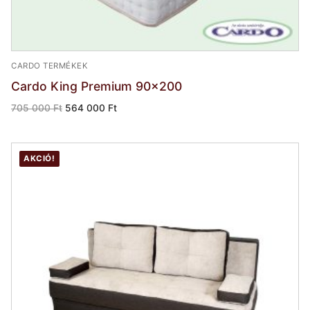
CARDO TERMÉKEK
Cardo King Premium 90×200
Original
Current
705 000
Ft
564 000
Ft
price
price
was:
is:
705
564
000 Ft.
000 Ft.
AKCIÓ!