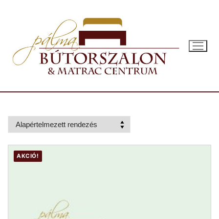
Ugrás
a
tartalomra
AKCIÓ!