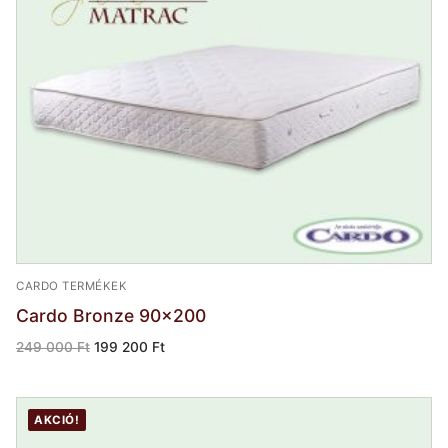
CARDO TERMÉKEK
Cardo Bronze 90×200
Original
Current
249 000
Ft
199 200
Ft
price
price
was:
is:
249
199
000 Ft.
200 Ft.
AKCIÓ!