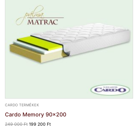
CARDO TERMÉKEK
Cardo Memory 90×200
Original
Current
249 000
Ft
199 200
Ft
price
price
was:
is:
249
199