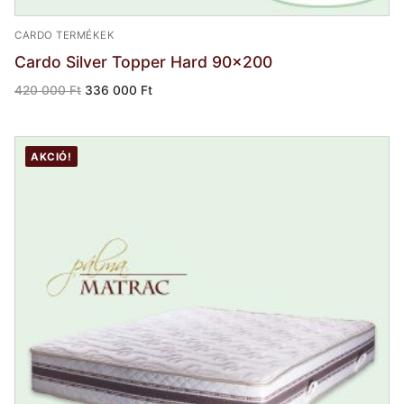
CARDO TERMÉKEK
Cardo Silver Topper Hard 90×200
Original
Current
420 000
Ft
336 000
Ft
price
price
was:
is:
420
336
000 Ft.
000 Ft.
AKCIÓ!