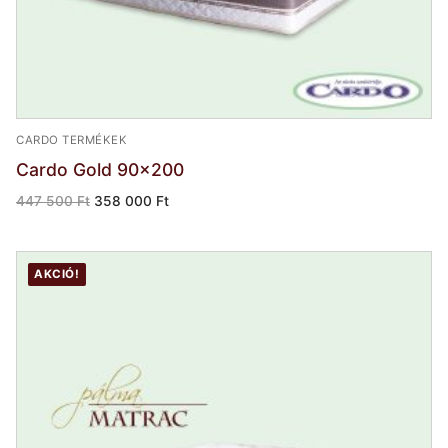
CARDO TERMÉKEK
Cardo Gold 90×200
Original
Current
447 500
Ft
358 000
Ft
price
price
was:
is:
447
358
500 Ft.
000 Ft.
AKCIÓ!