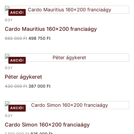
743
595
750 Ft.
000 Ft.
AKCIÓ!
ÁGY
Cardo Mauritius 160×200 franciaágy
Original
Current
665 000
Ft
498 750
Ft
price
price
was:
is:
665
498
000 Ft.
750 Ft.
AKCIÓ!
ÁGY
Péter ágykeret
Original
Current
430 000
Ft
387 000
Ft
price
price
was:
is:
430
387
000 Ft.
000 Ft.
AKCIÓ!
ÁGY
Cardo Simon 160×200 franciaágy
Original
Current
1 100 000
Ft
825 000
Ft