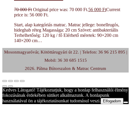
70 000
Ft
Original price was: 70 000 Ft.
56 000
Ft
Current
price is: 56 000 Ft.
Start, alap kategóriás matrac. Matrac jellege: bonellrugós,
hideghab réteg Magassága: 20 cm Szövet: antibakteriális
Terhelhetőség: 120 kg / fő Elérhető méretek: 90×200 cm
140×200 cm…
Mosonmagyaróvár, Kötöttárugyári út 22. | Telefon: 36 96 215 895 |
Mobil: 36 30 685 1515
2026. Pálma Bútorszalon & Matrac Centrum
Kedves Látogató! Tájékoztatjuk, hogy a honlap felhasználói élmény
fokozásának érdekében sütiket alkalmazunk. A honlapunk
használatával ön a tájékoztatásunkat tudomásul veszi.
Elfogadom