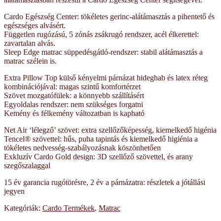
Cardo Egészség Center: tökéletes gerinc-alátámasztás a pihentető és
egészséges alvásért.
Független rugózású, 5 zónás zsákrugó rendszer, acél élkerettel:
zavartalan alvás.
Sleep Edge matrac süppedésgátló-rendszer: stabil alátámasztás a
matrac szélein is.
Extra Pillow Top külső kényelmi párnázat hideghab és latex réteg
kombinációjával: magas szintű komfortérzet
Szövet mozgatófülek: a könnyebb szállításért
Egyoldalas rendszer: nem szükséges forgatni
Kemény és félkemény változatban is kapható
Net Air ‘lélegző’ szövet: extra szellőzőképesség, kiemelkedő higénia
Tencel® szövettel: hűs, puha tapintás és kiemelkedő higiénia a
tökéletes nedvesség-szabályozásnak köszönhetően
Exkluzív Cardo Gold design: 3D szellőző szövettel, és arany
szegőszalaggal
15 év garancia rugótörésre, 2 év a párnázatra: részletek a jótállási
jegyen
Kategóriák:
Cardo Termékek
,
Matrac