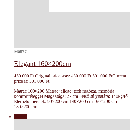
Matrac
Elegant 160×200cm
430 000
Ft
Original price was: 430 000 Ft.
301 000
Ft
Current
price is: 301 000 Ft.
Matrac 160×200 Matrac jellege: tech rugózat, memória
komfortréteggel Magassága: 27 cm Felső súlyhatára: 140kg/fő
Elérhető méretek: 90×200 cm 140×200 cm 160×200 cm
180×200 cm
Akció!