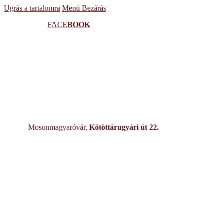
Ugrás a tartalomra
Menü
Bezárás
FACE
BOOK
Mosonmagyaróvár,
Kötöttárugyári út 22.