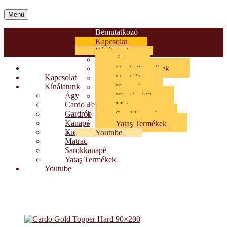
Menü
Bemutatkozó
Kapcsolat
Kínálatunk
Ágy
Bemutatkozó
Cardo Termékek
Kapcsolat
Gardrób
Kínálatunk
Kanapé
Ágy
Kiegészítők
Cardo Termékek
Matrac
Gardrób
Sarokkanapé
Kanapé
Yataş Termékek
Kiegészítők
Youtube
Matrac
Sarokkanapé
Yataş Termékek
Youtube