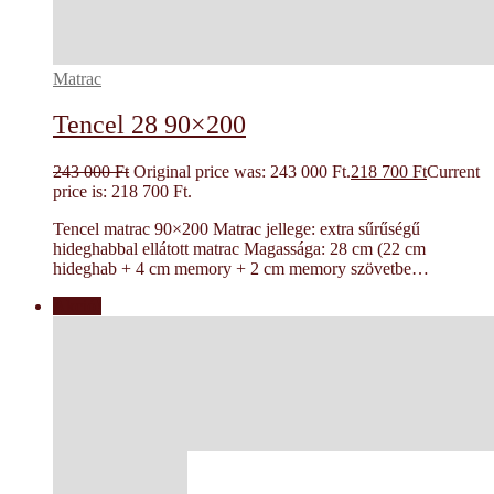
Matrac
Tencel 28 90×200
243 000
Ft
Original price was: 243 000 Ft.
218 700
Ft
Current
price is: 218 700 Ft.
Tencel matrac 90×200 Matrac jellege: extra sűrűségű
hideghabbal ellátott matrac Magassága: 28 cm (22 cm
hideghab + 4 cm memory + 2 cm memory szövetbe…
Akció!