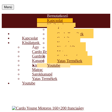
Menü
Bemutatkozó
Kapcsolat
Kínálatunk
Ágy
Bemutatkozó
Cardo Termékek
Kapcsolat
Gardrób
Kínálatunk
Kanapé
Ágy
Kiegészítők
Cardo Termékek
Matrac
Gardrób
Sarokkanapé
Kanapé
Yataş Termékek
Kiegészítők
Youtube
Matrac
Sarokkanapé
Yataş Termékek
Youtube