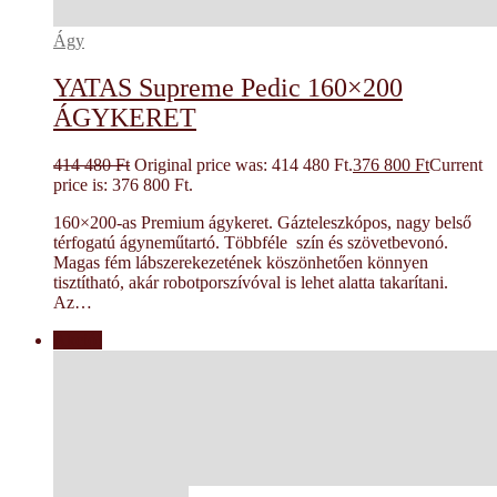
Ágy
YATAS Supreme Pedic 160×200
ÁGYKERET
414 480
Ft
Original price was: 414 480 Ft.
376 800
Ft
Current
price is: 376 800 Ft.
160×200-as Premium ágykeret. Gázteleszkópos, nagy belső
térfogatú ágyneműtartó. Többféle szín és szövetbevonó.
Magas fém lábszerekezetének köszönhetően könnyen
tisztítható, akár robotporszívóval is lehet alatta takarítani.
Az…
Akció!