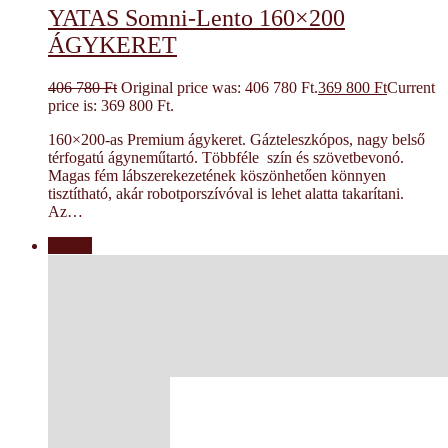
YATAS Somni-Lento 160×200
ÁGYKERET
406 780
Ft
Original price was: 406 780 Ft.
369 800
Ft
Current
price is: 369 800 Ft.
160×200-as Premium ágykeret. Gázteleszkópos, nagy belső
térfogatú ágyneműtartó. Többféle szín és szövetbevonó.
Magas fém lábszerekezetének köszönhetően könnyen
tisztítható, akár robotporszívóval is lehet alatta takarítani.
Az…
Akció!