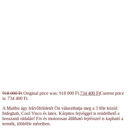
918 000
Ft
Original price was: 918 000 Ft.
734 400
Ft
Current price
is: 734 400 Ft.
A Malibu ágy fekvőfelületét Ön választhatja meg a 3 féle közül:
hideghab, Cool Visco és latex. Kárpitos fejvéggel is rendelhető a
hosszanti oldalán! Fix és motorosan állítható fejrésszel is kapható a
termék, többféle méretben.