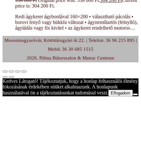
338 000
Ft
Original price was: 338 000 Ft.
304 200
Ft
Current
price is: 304 200 Ft.
Redi ágykeret ágybordával 160×200 • választható pácolás •
borovi fenyő vagy bükkfa változat • ágyneműtartós (felnyíló),
ágyládás vagy fix kivitel • az ágykeret rendelhető motoros…
Mosonmagyaróvár, Kötöttárugyári út 22. | Telefon: 36 96 215 895 |
Mobil: 36 30 685 1515
2026. Pálma Bútorszalon & Matrac Centrum
Kedves Látogató! Tájékoztatjuk, hogy a honlap felhasználói élmény
fokozásának érdekében sütiket alkalmazunk. A honlapunk
használatával ön a tájékoztatásunkat tudomásul veszi.
Elfogadom