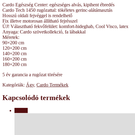
Cardo Egészség Center: egészséges alvás, kipihent ébredés
Cardo Tech 1450 rugózattal: tökéletes gerinc-alátámasztás
Hosszú oldali fejvéggel is rendelhető
Fix illetve motorosan állítható fejrésszel
ÚJ! Választható fekvőfelület: komfort-hideghab, Cool Visco, latex
Anyaga: Cardo szövetkollekció, fa lábakkal
Méretek:
90×200 cm
120×200 cm
140×200 cm
160×200 cm
180×200 cm
5 év garancia a rugózat törésére
Kategóriák:
Ágy
,
Cardo Termékek
Kapcsolódó termékek
Akció!