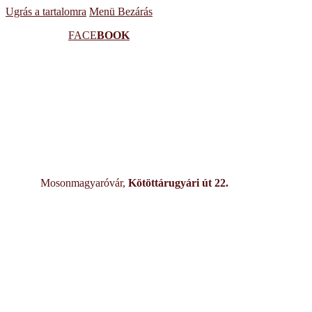
Ugrás a tartalomra
Menü
Bezárás
FACE
BOOK
Mosonmagyaróvár,
Kötöttárugyári út 22.