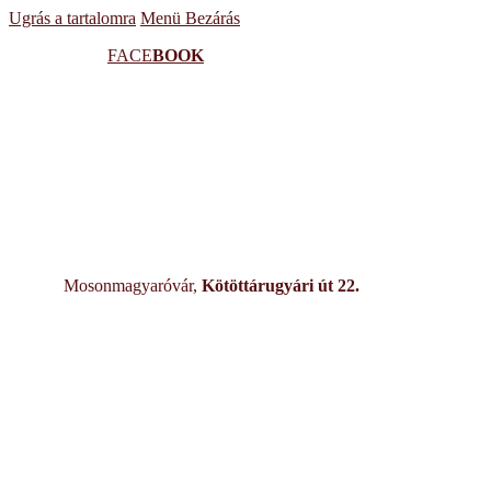
Ugrás a tartalomra
Menü
Bezárás
FACE
BOOK
Mosonmagyaróvár,
Kötöttárugyári út 22.