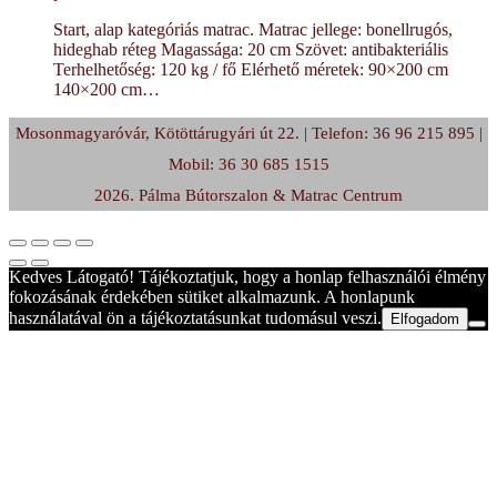
Start, alap kategóriás matrac. Matrac jellege: bonellrugós,
hideghab réteg Magassága: 20 cm Szövet: antibakteriális
Terhelhetőség: 120 kg / fő Elérhető méretek: 90×200 cm
140×200 cm…
Mosonmagyaróvár, Kötöttárugyári út 22. | Telefon: 36 96 215 895 |
Mobil: 36 30 685 1515
2026. Pálma Bútorszalon & Matrac Centrum
Kedves Látogató! Tájékoztatjuk, hogy a honlap felhasználói élmény
fokozásának érdekében sütiket alkalmazunk. A honlapunk
használatával ön a tájékoztatásunkat tudomásul veszi.
Elfogadom