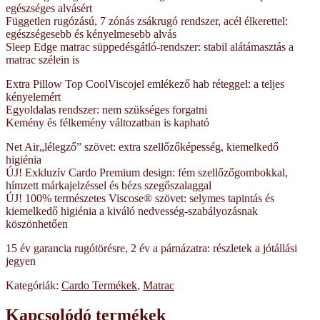
egészséges alvásért
Független rugózású, 7 zónás zsákrugó rendszer, acél élkerettel:
egészségesebb és kényelmesebb alvás
Sleep Edge matrac süppedésgátló-rendszer: stabil alátámasztás a
matrac szélein is
Extra Pillow Top CoolViscojel emlékező hab réteggel: a teljes
kényelemért
Egyoldalas rendszer: nem szükséges forgatni
Kemény és félkemény változatban is kapható
Net Air„lélegző” szövet: extra szellőzőképesség, kiemelkedő
higiénia
ÚJ! Exkluzív Cardo Premium design: fém szellőzőgombokkal,
hímzett márkajelzéssel és bézs szegőszalaggal
ÚJ! 100% természetes Viscose® szövet: selymes tapintás és
kiemelkedő higiénia a kiváló nedvesség-szabályozásnak
köszönhetően
15 év garancia rugótörésre, 2 év a párnázatra: részletek a jótállási
jegyen
Kategóriák:
Cardo Termékek
,
Matrac
Kapcsolódó termékek