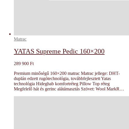
Matrac
YATAS Supreme Pedic 160×200
289 900
Ft
Premium minőségű 160×200 matrac Matrac jellege: DHT-
duplán edzett rugótechnológia, továbbfejlesztett Yatas
technológia Hideghab komfortréteg Pillow Top réteg
Megfelelő hát és gerinc alátámasztás Szövet: Wool MarkR…