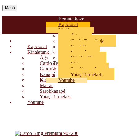
Menü
Bemutatkozó
Kapcsolat
Kínálatunk
Ágy
Bemutatkozó
Cardo Termékek
Kapcsolat
Gardrób
Kínálatunk
Kanapé
Ágy
Kiegészítők
Cardo Termékek
Matrac
Gardrób
Sarokkanapé
Kanapé
Yataş Termékek
Kiegészítők
Youtube
Matrac
Sarokkanapé
Yataş Termékek
Youtube