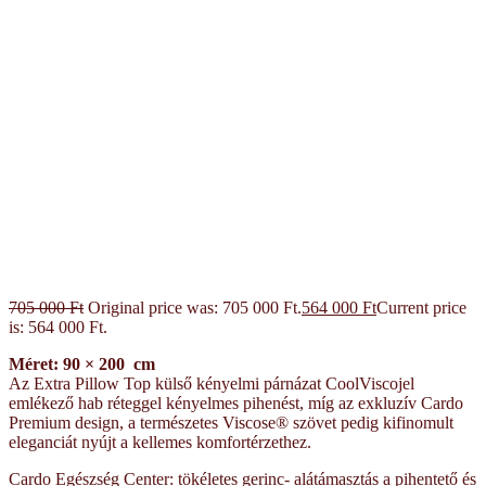
705 000
Ft
Original price was: 705 000 Ft.
564 000
Ft
Current price
is: 564 000 Ft.
Méret: 90 × 200 cm
Az Extra Pillow Top külső kényelmi párnázat CoolViscojel
emlékező hab réteggel kényelmes pihenést, míg az exkluzív Cardo
Premium design, a természetes Viscose® szövet pedig kifinomult
eleganciát nyújt a kellemes komfortérzethez.
Cardo Egészség Center: tökéletes gerinc- alátámasztás a pihentető és