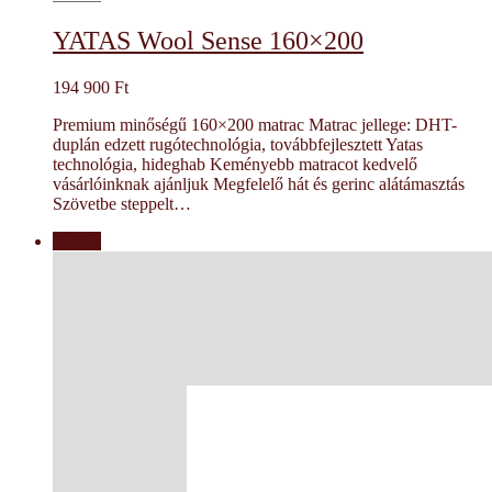
YATAS Wool Sense 160×200
194 900
Ft
Premium minőségű 160×200 matrac Matrac jellege: DHT-
duplán edzett rugótechnológia, továbbfejlesztett Yatas
technológia, hideghab Keményebb matracot kedvelő
vásárlóinknak ajánljuk Megfelelő hát és gerinc alátámasztás
Szövetbe steppelt…
Akció!