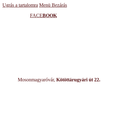
Ugrás a tartalomra
Menü
Bezárás
FACE
BOOK
Mosonmagyaróvár,
Kötöttárugyári út 22.