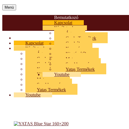
Menü
Bemutatkozó
Kapcsolat
Kínálatunk
Ágy
Bemutatkozó
Cardo Termékek
Kapcsolat
Gardrób
Kínálatunk
Kanapé
Ágy
Kiegészítők
Cardo Termékek
Matrac
Gardrób
Sarokkanapé
Kanapé
Yataş Termékek
Kiegészítők
Youtube
Matrac
Sarokkanapé
Yataş Termékek
Youtube