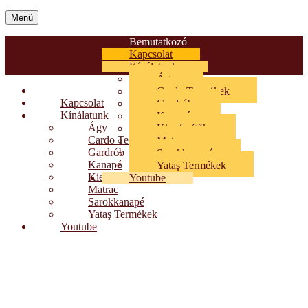
Menü
Bemutatkozó
Kapcsolat
Kínálatunk
Ágy
Bemutatkozó
Cardo Termékek
Kapcsolat
Gardrób
Kínálatunk
Kanapé
Ágy
Kiegészítők
Cardo Termékek
Matrac
Gardrób
Sarokkanapé
Kanapé
Yataş Termékek
Kiegészítők
Youtube
Matrac
Sarokkanapé
Yataş Termékek
Youtube