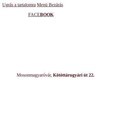
Ugrás a tartalomra
Menü
Bezárás
FACE
BOOK
Mosonmagyaróvár,
Kötöttárugyári út 22.