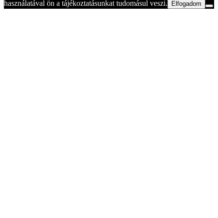
használatával ön a tájékoztatásunkat tudomásul veszi.
Elfogadom