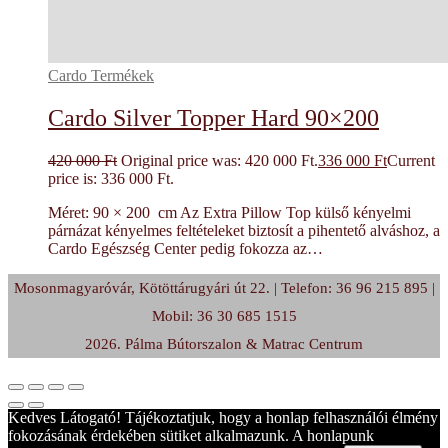
Cardo Termékek
Cardo Silver Topper Hard 90×200
420 000
Ft
Original price was: 420 000 Ft.
336 000
Ft
Current
price is: 336 000 Ft.
Méret: 90 × 200 cm Az Extra Pillow Top külső kényelmi
párnázat kényelmes feltételeket biztosít a pihentető alváshoz, a
Cardo Egészség Center pedig fokozza az…
Mosonmagyaróvár, Kötöttárugyári út 22. | Telefon: 36 96 215 895 |
Mobil: 36 30 685 1515
2026. Pálma Bútorszalon & Matrac Centrum
Kedves Látogató! Tájékoztatjuk, hogy a honlap felhasználói élmény
fokozásának érdekében sütiket alkalmazunk. A honlapunk