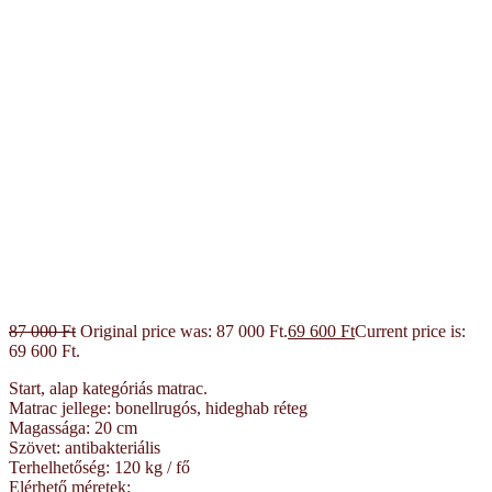
87 000
Ft
Original price was: 87 000 Ft.
69 600
Ft
Current price is:
69 600 Ft.
Start, alap kategóriás matrac.
Matrac jellege: bonellrugós, hideghab réteg
Magassága: 20 cm
Szövet: antibakteriális
Terhelhetőség: 120 kg / fő
Elérhető méretek: