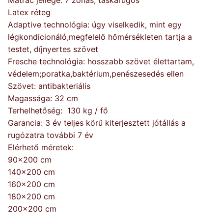
Latex réteg
Adaptive technológia: úgy viselkedik, mint egy
légkondicionáló,megfelelő hőmérsékleten tartja a
testet, díjnyertes szövet
Fresche technológia: hosszabb szövet élettartam,
védelem;poratka,baktérium,penészesedés ellen
Szövet: antibakteriális
Magassága: 32 cm
Terhelhetőség: 130 kg / fő
Garancia: 3 év teljes körű kiterjesztett jótállás a
rugózatra további 7 év
Elérhető méretek:
90×200 cm
140×200 cm
160×200 cm
180×200 cm
200×200 cm