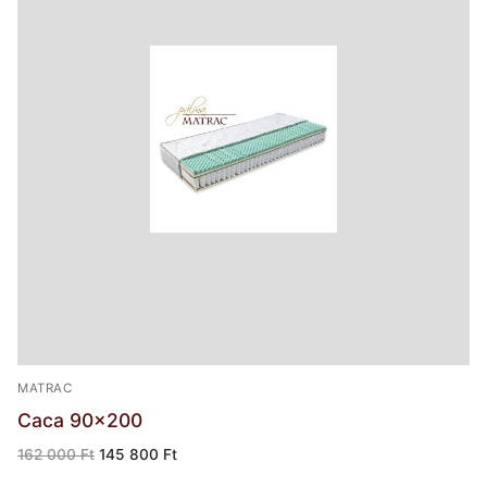
MATRAC
Caca 90×200
Original
Current
162 000
Ft
145 800
Ft
price
price
was:
is: