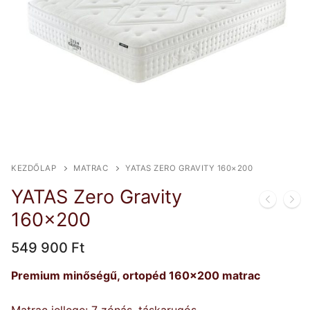
KEZDŐLAP
MATRAC
YATAS ZERO GRAVITY 160×200
YATAS Zero Gravity
160×200
549 900
Ft
Premium minőségű, ortopéd 160×200 matrac
Matrac jellege: 7 zónás, táskarugós