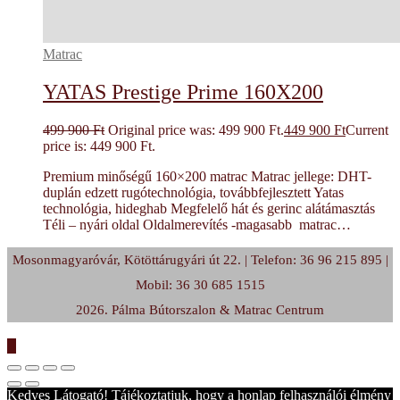
Matrac
YATAS Prestige Prime 160X200
499 900
Ft
Original price was: 499 900 Ft.
449 900
Ft
Current
price is: 449 900 Ft.
Premium minőségű 160×200 matrac Matrac jellege: DHT-
duplán edzett rugótechnológia, továbbfejlesztett Yatas
technológia, hideghab Megfelelő hát és gerinc alátámasztás
Téli – nyári oldal Oldalmerevítés -magasabb matrac…
Mosonmagyaróvár, Kötöttárugyári út 22. | Telefon: 36 96 215 895 |
Mobil: 36 30 685 1515
2026. Pálma Bútorszalon & Matrac Centrum
Kedves Látogató! Tájékoztatjuk, hogy a honlap felhasználói élmény