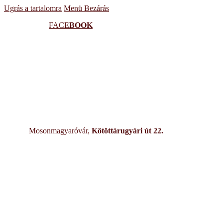
Ugrás a tartalomra
Menü
Bezárás
FACE
BOOK
Mosonmagyaróvár,
Kötöttárugyári út 22.