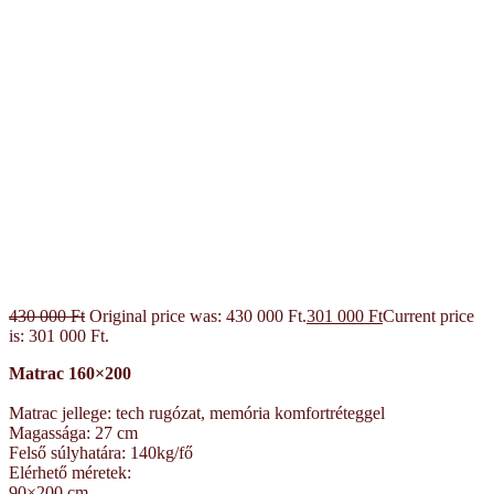
430 000
Ft
Original price was: 430 000 Ft.
301 000
Ft
Current price
is: 301 000 Ft.
Matrac 160×200
Matrac jellege: tech rugózat, memória komfortréteggel
Magassága: 27 cm
Felső súlyhatára: 140kg/fő
Elérhető méretek:
90×200 cm