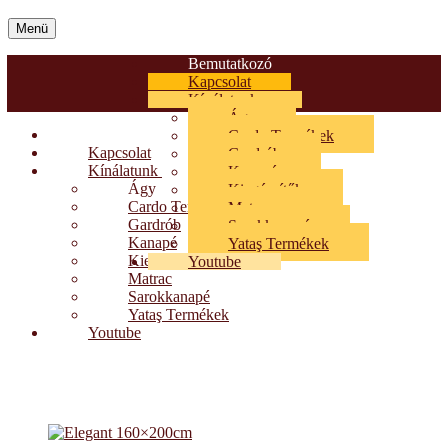
Menü
Bemutatkozó
Kapcsolat
Kínálatunk
Ágy
Bemutatkozó
Cardo Termékek
Kapcsolat
Gardrób
Kínálatunk
Kanapé
Ágy
Kiegészítők
Cardo Termékek
Matrac
Gardrób
Sarokkanapé
Kanapé
Yataş Termékek
Kiegészítők
Youtube
Matrac
Sarokkanapé
Yataş Termékek
Youtube