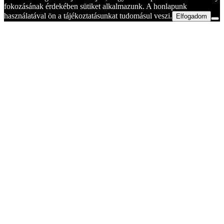
fokozásának érdekében sütiket alkalmazunk. A honlapunk
használatával ön a tájékoztatásunkat tudomásul veszi.
Elfogadom