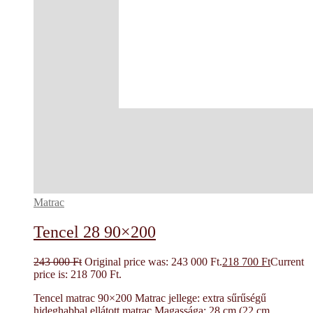
Matrac
Tencel 28 90×200
243 000
Ft
Original price was: 243 000 Ft.
218 700
Ft
Current
price is: 218 700 Ft.
Tencel matrac 90×200 Matrac jellege: extra sűrűségű
hideghabbal ellátott matrac Magassága: 28 cm (22 cm