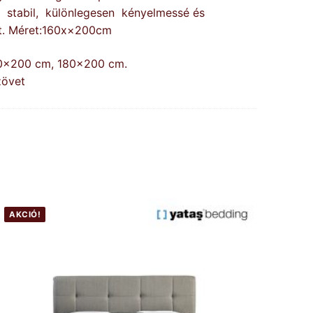
 stabil, különlegesen kényelmessé és
st. Méret:160x×200cm
60×200 cm, 180×200 cm.
zövet
AKCIÓ!