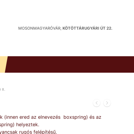
MOSONMAGYARÓVÁR,
KÖTÖTTÁRUGYÁRI ÚT 22.
II.
k (innen ered az elnevezés boxspring) és az
pring) helyeztek.
yancsak rugós felépítésű.