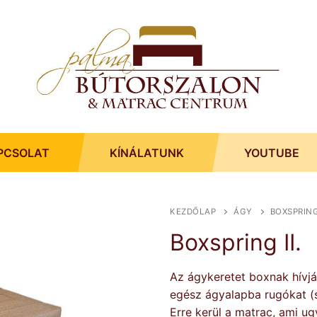
PCSOLAT
KÍNÁLATUNK
YOUTUBE
KEZDŐLAP
ÁGY
BOXSPRING 
Boxspring II.
Az ágykeretet boxnak hívjá
egész ágyalapba rugókat (s
Erre kerül a matrac, ami ug