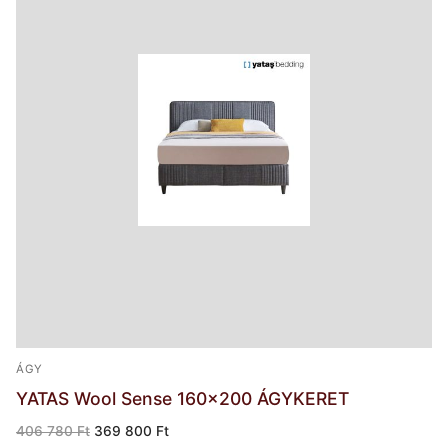
ÁGY
YATAS Wool Sense 160×200 ÁGYKERET
Original
Current
406 780
Ft
369 800
Ft
price
price