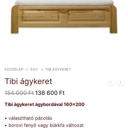
KEZDŐLAP
ÁGY
TIBI ÁGYKERET
Tibi ágykeret
Original
Current
154 000
Ft
138 600
Ft
price
price
was:
is:
Tibi ágykeret ágybordával 160×200
154
138
000 Ft.
600 Ft.
• választható pácolás
• borovi fenyő vagy bükkfa változat