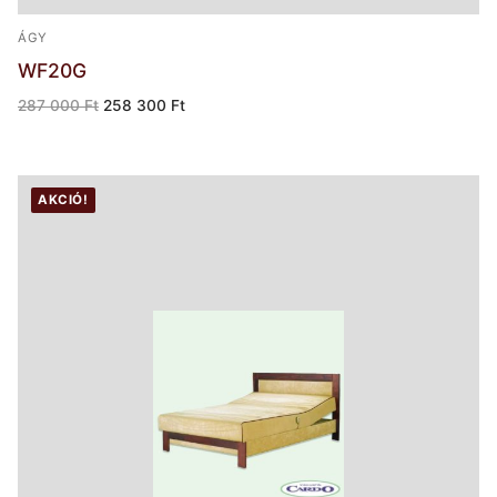
ÁGY
WF20G
Original
Current
287 000
Ft
258 300
Ft
price
price
was:
is:
287
258
000 Ft.
300 Ft.
AKCIÓ!