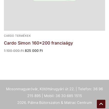
CARDO TERMÉKEK
Cardo Simon 160×200 franciaágy
Original
Current
1 100 000
Ft
825 000
Ft
price
price
was:
is:
1
825
100
000 Ft.
000 Ft.
Mosonmagyaróvár, Kötöttárugyári út 22. | Telefon: 36 96
215 895 | Mobil: 36 30 685 1515
2026. Pálma Bútorszalon & Matrac Centrum