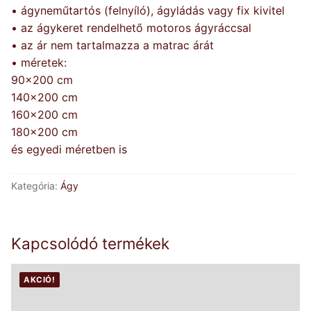
• ágyneműtartós (felnyíló), ágyládás vagy fix kivitel
• az ágykeret rendelhető motoros ágyráccsal
• az ár nem tartalmazza a matrac árát
• méretek:
90×200 cm
140×200 cm
160×200 cm
180×200 cm
és egyedi méretben is
Kategória:
Ágy
Kapcsolódó termékek
AKCIÓ!