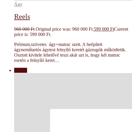
Ágy
Reels
960 000
Ft
Original price was: 960 000 Ft.
599 000
Ft
Current
price is: 599 000 Ft.
Prémum,szövetes ágy+matrac szett. A beépített
ágyneműtartós ágytest felnyíló keretét gázrugók működtetik.
Osztott kivitele lehetővé teszi akár azt is, hogy két matrac
esetén a felnyíló keret…
Akció!