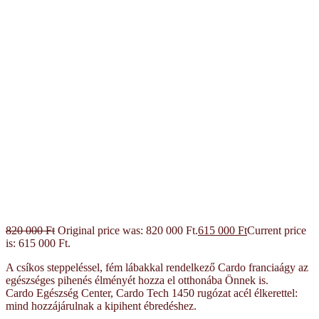
820 000
Ft
Original price was: 820 000 Ft.
615 000
Ft
Current price
is: 615 000 Ft.
A csíkos steppeléssel, fém lábakkal rendelkező Cardo franciaágy az
egészséges pihenés élményét hozza el otthonába Önnek is.
Cardo Egészség Center, Cardo Tech 1450 rugózat acél élkerettel:
mind hozzájárulnak a kipihent ébredéshez.