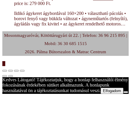
price is: 279 000 Ft.
Ildikó ágykeret ágybordával 160×200 • választható pácolás •
borovi fenyő vagy bükkfa változat • ágyneműtartós (felnyíló),
ágyládás vagy fix kivitel • az ágykeret rendelhető motoros…
Mosonmagyaróvár, Kötöttárugyári út 22. | Telefon: 36 96 215 895 |
Mobil: 36 30 685 1515
2026. Pálma Bútorszalon & Matrac Centrum
Kedves Látogató! Tájékoztatjuk, hogy a honlap felhasználói élmény
fokozásának érdekében sütiket alkalmazunk. A honlapunk
használatával ön a tájékoztatásunkat tudomásul veszi.
Elfogadom