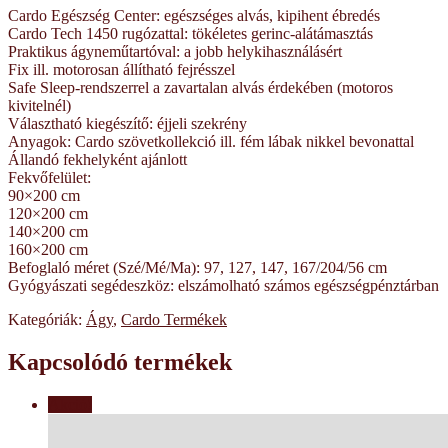
Cardo Egészség Center: egészséges alvás, kipihent ébredés
Cardo Tech 1450 rugózattal: tökéletes gerinc-alátámasztás
Praktikus ágyneműtartóval: a jobb helykihasználásért
Fix ill. motorosan állítható fejrésszel
Safe Sleep-rendszerrel a zavartalan alvás érdekében (motoros
kivitelnél)
Választható kiegészítő: éjjeli szekrény
Anyagok: Cardo szövetkollekció ill. fém lábak nikkel bevonattal
Állandó fekhelyként ajánlott
Fekvőfelület:
90×200 cm
120×200 cm
140×200 cm
160×200 cm
Befoglaló méret (Szé/Mé/Ma): 97, 127, 147, 167/204/56 cm
Gyógyászati segédeszköz: elszámolható számos egészségpénztárban
Kategóriák:
Ágy
,
Cardo Termékek
Kapcsolódó termékek
Akció!