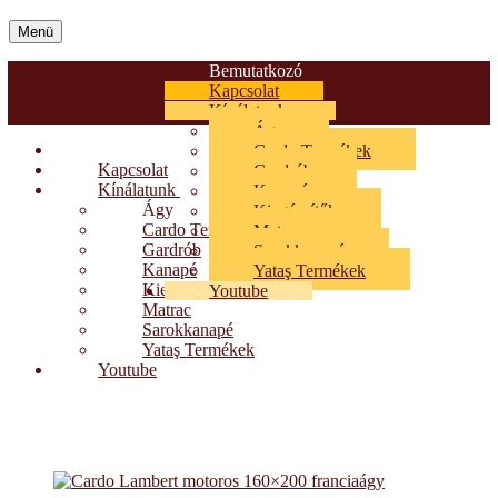
Menü
Bemutatkozó
Kapcsolat
Kínálatunk
Ágy
Bemutatkozó
Cardo Termékek
Kapcsolat
Gardrób
Kínálatunk
Kanapé
Ágy
Kiegészítők
Cardo Termékek
Matrac
Gardrób
Sarokkanapé
Kanapé
Yataş Termékek
Kiegészítők
Youtube
Matrac
Sarokkanapé
Yataş Termékek
Youtube