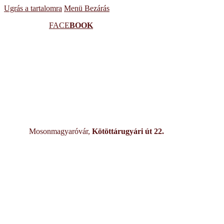
Ugrás a tartalomra
Menü
Bezárás
FACE
BOOK
Mosonmagyaróvár,
Kötöttárugyári út 22.