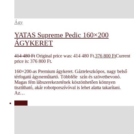
Ágy
YATAS Supreme Pedic 160×200
ÁGYKERET
414 480
Ft
Original price was: 414 480 Ft.
376 800
Ft
Current
price is: 376 800 Ft.
160×200-as Premium ágykeret. Gázteleszkópos, nagy belső
térfogatú ágyneműtartó. Többféle szín és szövetbevonó.
Magas fém lábszerekezetének köszönhetően könnyen
tisztítható, akár robotporszívóval is lehet alatta takarítani.
Az…
Akció!