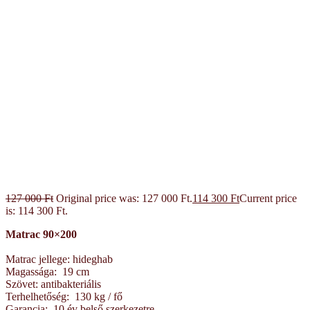
127 000
Ft
Original price was: 127 000 Ft.
114 300
Ft
Current price
is: 114 300 Ft.
Matrac 90×200
Matrac jellege: hideghab
Magassága: 19 cm
Szövet: antibakteriális
Terhelhetőség: 130 kg / fő
Garancia: 10 év belső szerkezetre