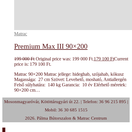
Matrac
Premium Max III 90×200
199 000
Ft
Original price was: 199 000 Ft.
179 100
Ft
Current
price is: 179 100 Ft.
Matrac 90×200 Matrac jellege: hideghab, szójahab, kókusz
Magassága: 27 cm Szövet: Levehető, mosható, Antiallergén
Felső súlyhatára: 140 kg Garancia: 10 év Elérhető méretek:
90×200 cm…
Mosonmagyaróvár, Kötöttárugyári út 22. | Telefon: 36 96 215 895 |
Mobil: 36 30 685 1515
2026. Pálma Bútorszalon & Matrac Centrum