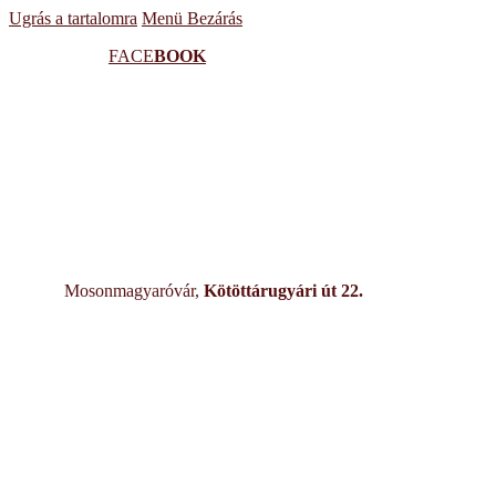
Ugrás a tartalomra
Menü
Bezárás
FACE
BOOK
Mosonmagyaróvár,
Kötöttárugyári út 22.