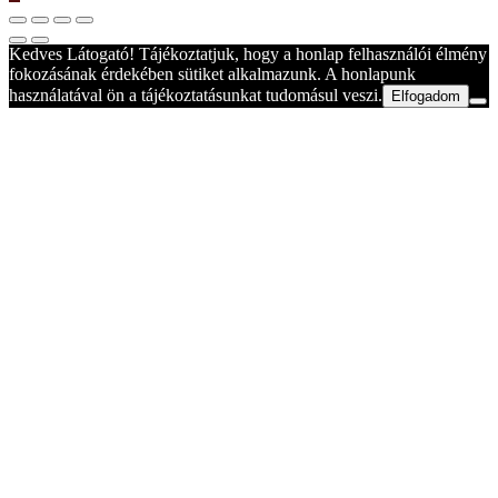
Kedves Látogató! Tájékoztatjuk, hogy a honlap felhasználói élmény
fokozásának érdekében sütiket alkalmazunk. A honlapunk
használatával ön a tájékoztatásunkat tudomásul veszi.
Elfogadom