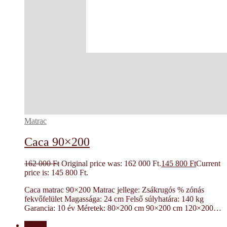
Matrac
Caca 90×200
162 000
Ft
Original price was: 162 000 Ft.
145 800
Ft
Current
price is: 145 800 Ft.
Caca matrac 90×200 Matrac jellege: Zsákrugós % zónás
fekvőfelület Magassága: 24 cm Felső súlyhatára: 140 kg
Garancia: 10 év Méretek: 80×200 cm 90×200 cm 120×200…
Akció!