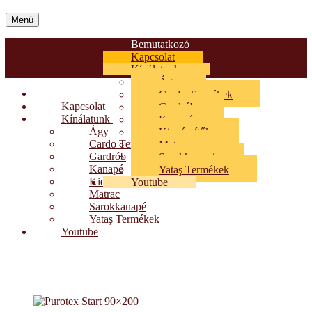
Menü
Bemutatkozó
Kapcsolat
Kínálatunk
Ágy
Bemutatkozó
Cardo Termékek
Kapcsolat
Gardrób
Kínálatunk
Kanapé
Ágy
Kiegészítők
Cardo Termékek
Matrac
Gardrób
Sarokkanapé
Kanapé
Yataş Termékek
Kiegészítők
Youtube
Matrac
Sarokkanapé
Yataş Termékek
Youtube