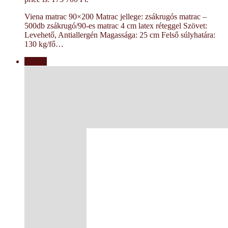
Viena matrac 90×200 Matrac jellege: zsákrugós matrac –
500db zsákrugó/90-es matrac 4 cm latex réteggel Szövet:
Levehető, Antiallergén Magassága: 25 cm Felső súlyhatára:
130 kg/fő…
Akció!