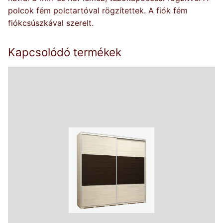
polcok fém polctartóval rögzítettek. A fiók fém
fiókcsúszkával szerelt.
Kapcsolódó termékek