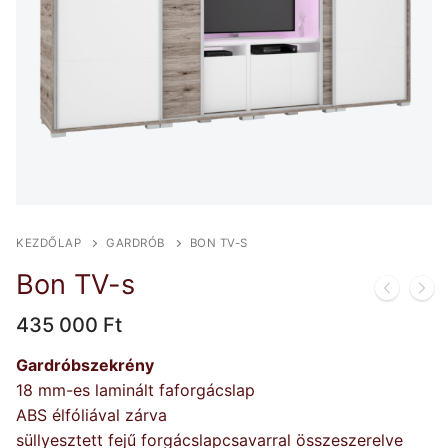
KEZDŐLAP
GARDRÓB
BON TV-S
Bon TV-s
435 000
Ft
Gardróbszekrény
18 mm-es laminált faforgácslap
ABS élfóliával zárva
süllyesztett fejű forgácslapcsavarral összeszerelve