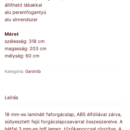
állítható lábakkal
alu peremfogantyú
alu sínrendszer
Méret
szélesség: 318 cm
magasság: 203 cm
mélység: 60 cm
Kategória:
Gardrób
Leírás
18 mm-es laminált faforgácslap, ABS élfóliával zárva,
süllyesztett fejű forgácslapcsavarral összeszerelve. A
hátfal 3 mm-es hdf lemez, tűzőkapoccsal rögzítve. A