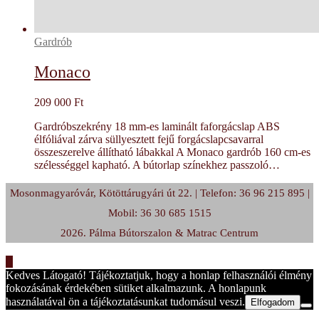
Gardrób
Monaco
209 000
Ft
Gardróbszekrény 18 mm-es laminált faforgácslap ABS
élfóliával zárva süllyesztett fejű forgácslapcsavarral
összeszerelve állítható lábakkal A Monaco gardrób 160 cm-es
szélességgel kapható. A bútorlap színekhez passzoló…
Mosonmagyaróvár, Kötöttárugyári út 22. | Telefon: 36 96 215 895 |
Mobil: 36 30 685 1515
2026. Pálma Bútorszalon & Matrac Centrum
Kedves Látogató! Tájékoztatjuk, hogy a honlap felhasználói élmény
fokozásának érdekében sütiket alkalmazunk. A honlapunk
használatával ön a tájékoztatásunkat tudomásul veszi.
Elfogadom