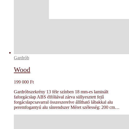
Gardrób
Wood
199 000
Ft
Gardróbszekrény 13 féle színben 18 mm-es laminált
faforgácslap ABS élfóliával zárva süllyesztett fejű
forgácslapcsavarral összeszerelve állítható lábakkal alu
peremfogantyú alu sínrendszer Méret szélesség: 200 cm…