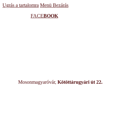
Ugrás a tartalomra
Menü
Bezárás
FACE
BOOK
Mosonmagyaróvár,
Kötöttárugyári út 22.