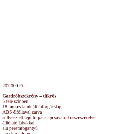
207 000
Ft
Gardróbszekrény – tükrös
5 féle színben
18 mm-es laminált faforgácslap
ABS élfóliával zárva
süllyesztett fejű forgácslapcsavarral összeszerelve
állítható lábakkal
alu peremfogantyú
alu sínrendszer