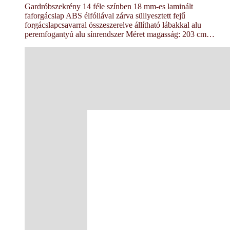
Gardróbszekrény 14 féle színben 18 mm-es laminált
faforgácslap ABS élfóliával zárva süllyesztett fejű
forgácslapcsavarral összeszerelve állítható lábakkal alu
peremfogantyú alu sínrendszer Méret magasság: 203 cm…