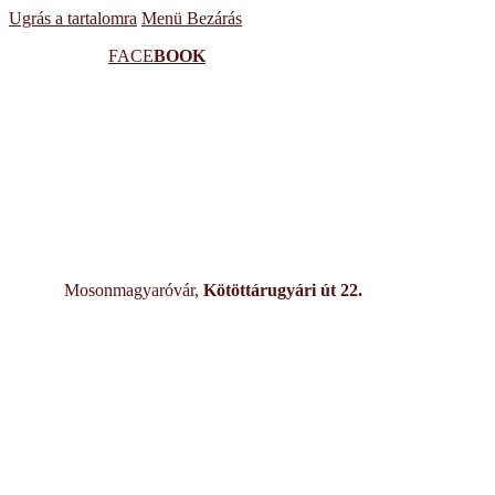
Ugrás a tartalomra
Menü
Bezárás
FACE
BOOK
Mosonmagyaróvár,
Kötöttárugyári út 22.