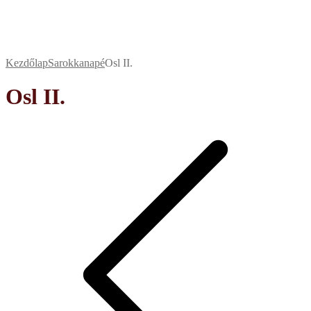
Kezdőlap
Sarokkanapé
Osl II.
Osl II.