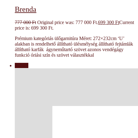
Brenda
777 000
Ft
Original price was: 777 000 Ft.
699 300
Ft
Current
price is: 699 300 Ft.
Prémium kategóriás ülőgarnitúra Méret: 272×232cm ‘U’
alakban is rendelhető állítható ülésmélység állítható fejtámlák
állítható karfák ágyneműtartó szövet azonos vendégágy
funkció óriási szín és szövet választékkal
Akció!