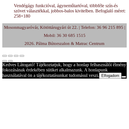
Vendégágy funkcióval, ágyneműtartóval, többféle szín-és
szövet választékkal, jobbos-balos kivitelben. Befoglaló méret:
258×180
Mosonmagyaróvár, Kötöttárugyári út 22. | Telefon: 36 96 215 895 |
Mobil: 36 30 685 1515
2026. Pálma Bútorszalon & Matrac Centrum
Kedves Látogató! Tájékoztatjuk, hogy a honlap felhasználói élmény
fokozásának érdekében sütiket alkalmazunk. A honlapunk
használatával ön a tájékoztatásunkat tudomásul veszi.
Elfogadom