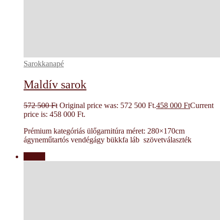
Sarokkanapé
Maldív sarok
572 500
Ft
Original price was: 572 500 Ft.
458 000
Ft
Current
price is: 458 000 Ft.
Prémium kategóriás ülőgarnitúra méret: 280×170cm
ágyneműtartós vendégágy bükkfa láb szövetválaszték
Akció!