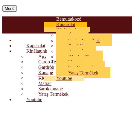
Menü
Bemutatkozó
Kapcsolat
Kínálatunk
Ágy
Bemutatkozó
Cardo Termékek
Kapcsolat
Gardrób
Kínálatunk
Kanapé
Ágy
Kiegészítők
Cardo Termékek
Matrac
Gardrób
Sarokkanapé
Kanapé
Yataş Termékek
Kiegészítők
Youtube
Matrac
Sarokkanapé
Yataş Termékek
Youtube