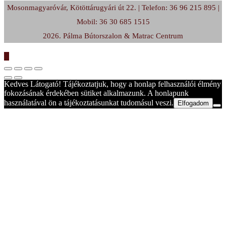
Mosonmagyaróvár, Kötöttárugyári út 22. | Telefon: 36 96 215 895 |
Mobil: 36 30 685 1515
2026. Pálma Bútorszalon & Matrac Centrum
Kedves Látogató! Tájékoztatjuk, hogy a honlap felhasználói élmény
fokozásának érdekében sütiket alkalmazunk. A honlapunk
használatával ön a tájékoztatásunkat tudomásul veszi.
Elfogadom