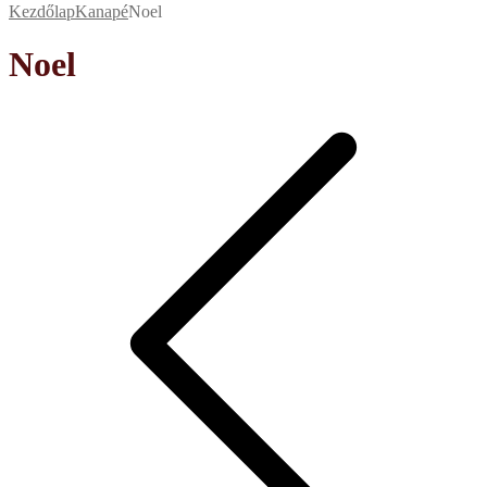
Kezdőlap
Kanapé
Noel
Noel