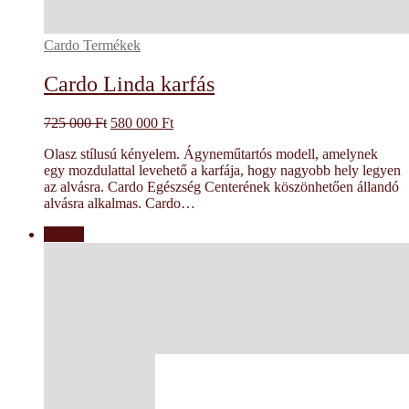
Cardo Termékek
Cardo Linda karfás
Original
Current
725 000
Ft
580 000
Ft
price
price
Olasz stílusú kényelem. Ágyneműtartós modell, amelynek
was:
is:
egy mozdulattal levehető a karfája, hogy nagyobb hely legyen
725
580
az alvásra. Cardo Egészség Centerének köszönhetően állandó
000 Ft.
000 Ft.
alvásra alkalmas. Cardo…
Akció!