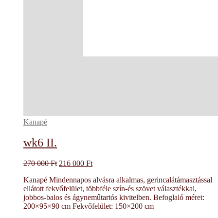
Kanapé
wk6 II.
Original
Current
270 000
Ft
216 000
Ft
price
price
Kanapé Mindennapos alvásra alkalmas, gerincalátámasztással
was:
is:
ellátott fekvőfelület, többféle szín-és szövet választékkal,
270
216
jobbos-balos és ágyneműtartós kivitelben. Befoglaló méret:
000 Ft.
000 Ft.
200×95×90 cm Fekvőfelület: 150×200 cm