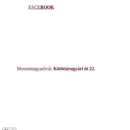
Ugrás
Menü
Bezárás
FACE
BOOK
a
tartalomra
Mosonmagyaróvár,
Kötöttárugyári út 22.