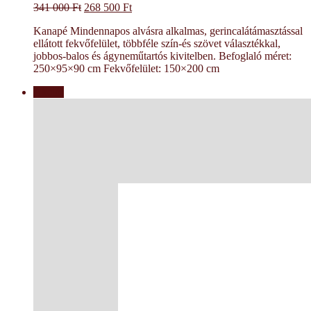
Original
Current
341 000
Ft
268 500
Ft
price
price
Kanapé Mindennapos alvásra alkalmas, gerincalátámasztással
was:
is:
ellátott fekvőfelület, többféle szín-és szövet választékkal,
341
268
jobbos-balos és ágyneműtartós kivitelben. Befoglaló méret:
000 Ft.
500 Ft.
250×95×90 cm Fekvőfelület: 150×200 cm
Akció!