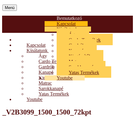
Menü
Bemutatkozó
Kapcsolat
Kínálatunk
Ágy
Bemutatkozó
Cardo Termékek
Kapcsolat
Gardrób
Kínálatunk
Kanapé
Ágy
Kiegészítők
Cardo Termékek
Matrac
Gardrób
Sarokkanapé
Kanapé
Yataş Termékek
Kiegészítők
Youtube
Matrac
Sarokkanapé
Yataş Termékek
Youtube
_V2B3099_1500_1500_72kpt