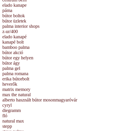
elado kanape
páma
bútor boltok
bútor üzletek
palma interior shops
z-ur/400
elado kanapé
kanapé bolt
bamboo palma
bútor akció
bútor egy helyen
bútor ágy
palma gel
palma romana
erika bútorbolt
heverők
matrix memory
max the natural
alberto használt bútor mosonmagyaróvár
cyryl
diegramm
fló
natural max
stepp