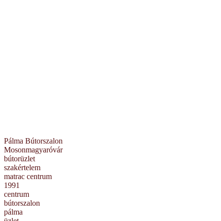
Pálma Bútorszalon
Mosonmagyaróvár
bútorüzlet
szakértelem
matrac centrum
1991
centrum
bútorszalon
pálma
üzlet