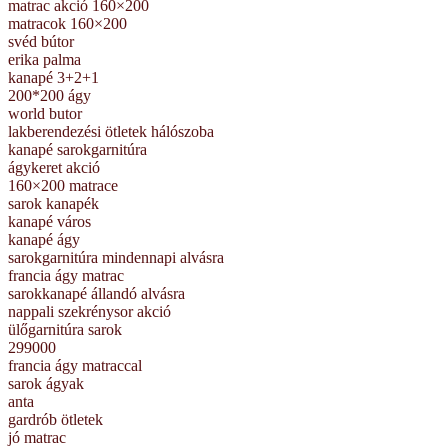
matrac akció 160×200
matracok 160×200
svéd bútor
erika palma
kanapé 3+2+1
200*200 ágy
world butor
lakberendezési ötletek hálószoba
kanapé sarokgarnitúra
ágykeret akció
160×200 matrace
sarok kanapék
kanapé város
kanapé ágy
sarokgarnitúra mindennapi alvásra
francia ágy matrac
sarokkanapé állandó alvásra
nappali szekrénysor akció
ülőgarnitúra sarok
299000
francia ágy matraccal
sarok ágyak
anta
gardrób ötletek
jó matrac