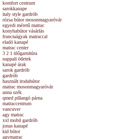
komfort centrum
sarokkanape
italy style gardrób
rózsa bútor mosonmagyaróvár
egyedi méretű matrac
konyhabútor vásárlás
franciaágyak matraccal
eladó kanapé
matrac center
3 2 1 ülőgarnitúra
nappali ötletek
kanapé árak
sarok gardrób
gardrób
használt irodabútor
matrac mosonmagyaróvár
anna szék
qmed pillangó párna
matraccentrum
vancuver
agy matrac
xxl mobil gardrób
jonas kanapé
kid bútor
agymatrac