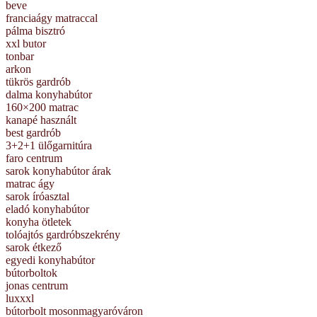
beve
franciaágy matraccal
pálma bisztró
xxl butor
tonbar
arkon
tükrös gardrób
dalma konyhabútor
160×200 matrac
kanapé használt
best gardrób
3+2+1 ülőgarnitúra
faro centrum
sarok konyhabútor árak
matrac ágy
sarok íróasztal
eladó konyhabútor
konyha ötletek
tolóajtós gardróbszekrény
sarok étkező
egyedi konyhabútor
bútorboltok
jonas centrum
luxxxl
bútorbolt mosonmagyaróváron