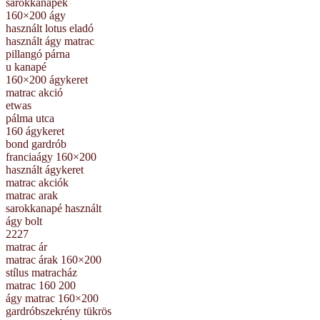
sarokkanapek
160×200 ágy
használt lotus eladó
használt ágy matrac
pillangó párna
u kanapé
160×200 ágykeret
matrac akció
etwas
pálma utca
160 ágykeret
bond gardrób
franciaágy 160×200
használt ágykeret
matrac akciók
matrac arak
sarokkanapé használt
ágy bolt
2227
matrac ár
matrac árak 160×200
stílus matracház
matrac 160 200
ágy matrac 160×200
gardróbszekrény tükrös