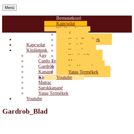
Menü
Bemutatkozó
Kapcsolat
Kínálatunk
Ágy
Bemutatkozó
Cardo Termékek
Kapcsolat
Gardrób
Kínálatunk
Kanapé
Ágy
Kiegészítők
Cardo Termékek
Matrac
Gardrób
Sarokkanapé
Kanapé
Yataş Termékek
Kiegészítők
Youtube
Matrac
Sarokkanapé
Yataş Termékek
Youtube
Gardrob_Blad