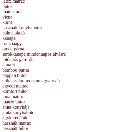
latex matrac
butor
matrac árak
viena
komf
használt konyhabútor
pálma akció
kanape
franciaagy
qmed párna
sarokkanapé mindennapos alvásra
tolóajtós gardrób
anna 6
bamboo párna
nappali bútor
erika szalon mosonmagyaróvár
egyedi matrac
komfort bútor
luna matrac
mátrix bútor
anita konyhája
anita konyhabútor
ágykeret árak
használt matrac
használt bútor