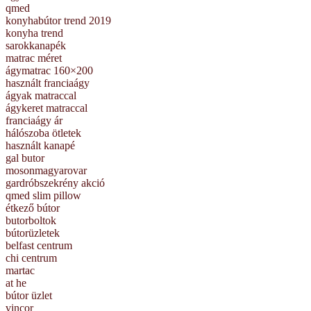
qmed
konyhabútor trend 2019
konyha trend
sarokkanapék
matrac méret
ágymatrac 160×200
használt franciaágy
ágyak matraccal
ágykeret matraccal
franciaágy ár
hálószoba ötletek
használt kanapé
gal butor
mosonmagyarovar
gardróbszekrény akció
qmed slim pillow
étkező bútor
butorboltok
bútorüzletek
belfast centrum
chi centrum
martac
at he
bútor üzlet
vincor