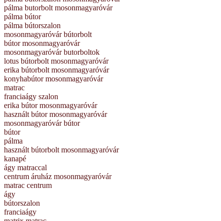
pálma butorbolt mosonmagyaróvár
pálma bútor
pálma bútorszalon
mosonmagyaróvár bútorbolt
bútor mosonmagyaróvár
mosonmagyaróvár butorboltok
lotus bútorbolt mosonmagyaróvár
erika bútorbolt mosonmagyaróvár
konyhabútor mosonmagyaróvár
matrac
franciaágy szalon
erika bútor mosonmagyaróvár
használt bútor mosonmagyaróvár
mosonmagyaróvár bútor
bútor
pálma
használt bútorbolt mosonmagyaróvár
kanapé
ágy matraccal
centrum áruház mosonmagyaróvár
matrac centrum
ágy
bútorszalon
franciaágy
matrix matrac