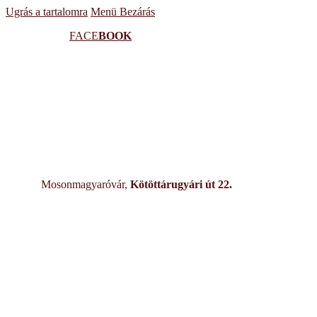
Ugrás a tartalomra
Menü
Bezárás
FACE
BOOK
Mosonmagyaróvár,
Kötöttárugyári út 22.