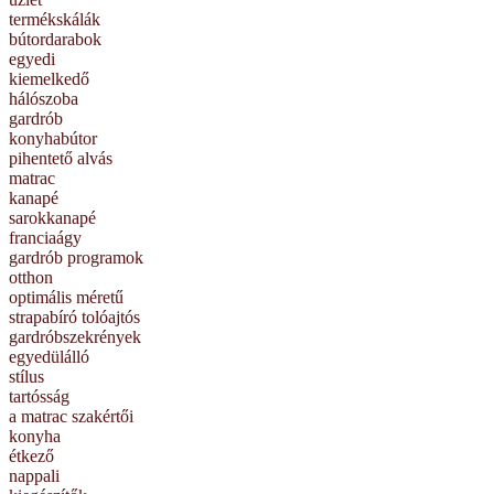
termékskálák
bútordarabok
egyedi
kiemelkedő
hálószoba
gardrób
konyhabútor
pihentető alvás
matrac
kanapé
sarokkanapé
franciaágy
gardrób programok
otthon
optimális méretű
strapabíró tolóajtós
gardróbszekrények
egyedülálló
stílus
tartósság
a matrac szakértői
konyha
étkező
nappali