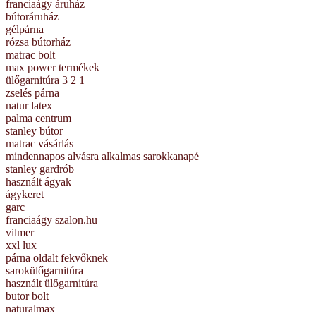
franciaágy áruház
bútoráruház
gélpárna
rózsa bútorház
matrac bolt
max power termékek
ülőgarnitúra 3 2 1
zselés párna
natur latex
palma centrum
stanley bútor
matrac vásárlás
mindennapos alvásra alkalmas sarokkanapé
stanley gardrób
használt ágyak
ágykeret
garc
franciaágy szalon.hu
vilmer
xxl lux
párna oldalt fekvőknek
sarokülőgarnitúra
használt ülőgarnitúra
butor bolt
naturalmax