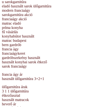
u sarokgarnitúra
eladó használt sarok ülőgarnitúra
modern franciaágy
sarokgarnitúra akció
franciaágy akció
matrac eladó
príma konyha
fű vásárlás
konyhabútor használt
matrac budapest
bern gardrób
francia àgy
franciaágykeret
gardróbszekrény használt
használt konyhai sarok étkező
sarok franciaágy
francia ágy ár
használt ülőgarnitúra 3+2+1
ülőgarnitúra árak
3 1 1 ülőgarnitúra
étkezőasztal
használt matracok
heverő ár