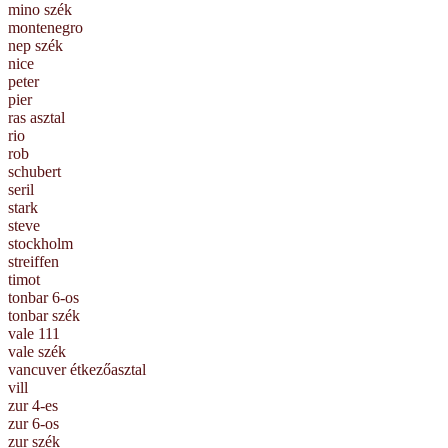
mino szék
montenegro
nep szék
nice
peter
pier
ras asztal
rio
rob
schubert
seril
stark
steve
stockholm
streiffen
timot
tonbar 6-os
tonbar szék
vale 111
vale szék
vancuver étkezőasztal
vill
zur 4-es
zur 6-os
zur szék