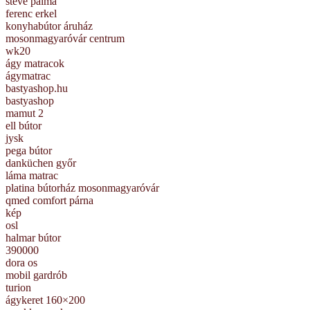
steve palma
ferenc erkel
konyhabútor áruház
mosonmagyaróvár centrum
wk20
ágy matracok
ágymatrac
bastyashop.hu
bastyashop
mamut 2
ell bútor
jysk
pega bútor
danküchen győr
láma matrac
platina bútorház mosonmagyaróvár
qmed comfort párna
kép
osl
halmar bútor
390000
dora os
mobil gardrób
turion
ágykeret 160×200