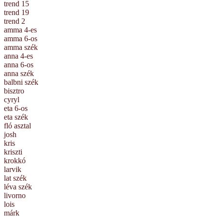
trend 15
trend 19
trend 2
amma 4-es
amma 6-os
amma szék
anna 4-es
anna 6-os
anna szék
balbni szék
bisztro
cyryl
eta 6-os
eta szék
fló asztal
josh
kris
kriszti
krokkó
larvik
lat szék
léva szék
livorno
lois
márk