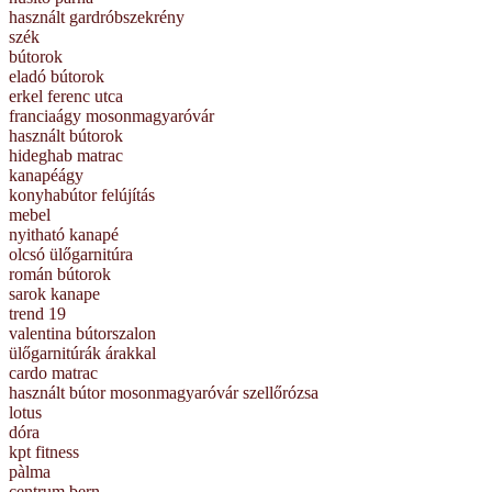
használt gardróbszekrény
szék
bútorok
eladó bútorok
erkel ferenc utca
franciaágy mosonmagyaróvár
használt bútorok
hideghab matrac
kanapéágy
konyhabútor felújítás
mebel
nyitható kanapé
olcsó ülőgarnitúra
román bútorok
sarok kanape
trend 19
valentina bútorszalon
ülőgarnitúrák árakkal
cardo matrac
használt bútor mosonmagyaróvár szellőrózsa
lotus
dóra
kpt fitness
pàlma
centrum bern