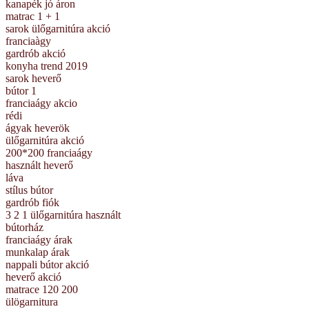
kanapék jó áron
matrac 1 + 1
sarok ülőgarnitúra akció
franciaàgy
gardrób akció
konyha trend 2019
sarok heverő
bútor 1
franciaágy akcio
rédi
ágyak heverök
ülőgarnitúra akció
200*200 franciaágy
használt heverő
láva
stílus bútor
gardrób fiók
3 2 1 ülőgarnitúra használt
bútorház
franciaágy árak
munkalap árak
nappali bútor akció
heverő akció
matrace 120 200
ülögarnitura