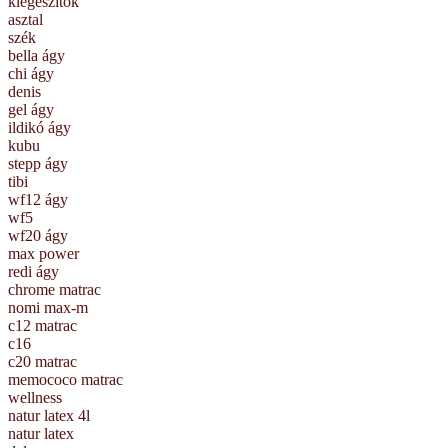
kiegészítők
asztal
szék
bella ágy
chi ágy
denis
gel ágy
ildikó ágy
kubu
stepp ágy
tibi
wf12 ágy
wf5
wf20 ágy
max power
redi ágy
chrome matrac
nomi max-m
c12 matrac
c16
c20 matrac
memococo matrac
wellness
natur latex 4l
natur latex