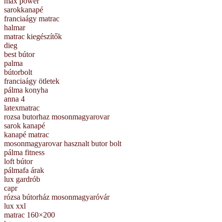
max power
sarokkanapé
franciaágy matrac
halmar
matrac kiegészítők
dieg
best bútor
palma
bútorbolt
franciaágy ötletek
pálma konyha
anna 4
latexmatrac
rozsa butorhaz mosonmagyarovar
sarok kanapé
kanapé matrac
mosonmagyarovar hasznalt butor bolt
pálma fitness
loft bútor
pálmafa árak
lux gardrób
capr
rózsa bútorház mosonmagyaróvár
lux xxl
matrac 160×200