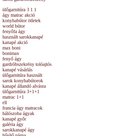
ülőgarnitúra 3 1 1
ágy matrac akció
konyhabútor ötletek
world bútor
fenyőfa ágy
használt sarokkanapé
kanapé akció
max boni
bonimax
fenyő ágy
gardróbszekrény tolóajtós
kanapé vásárlás
ülőgarnitúra használt
sarok konyhabútorok
kanapé állandó alvásra
ülőgarnitúra 3+1+1
matrac 1+1
ell
francia ágy matracok
hálószoba ágyak
kanapé győr
galéria ágy
sarokkanapé ágy
hűsítő párna