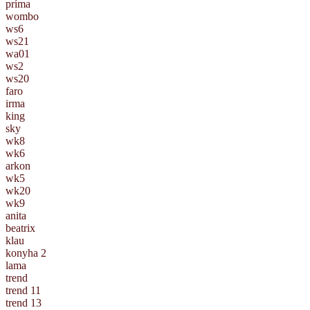
príma
wombo
ws6
ws21
wa01
ws2
ws20
faro
irma
king
sky
wk8
wk6
arkon
wk5
wk20
wk9
anita
beatrix
klau
konyha 2
lama
trend
trend 11
trend 13