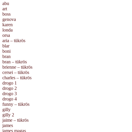
abu
art
boss
genova
karen
londa
orsa
aria – tükrös
blar
boni
bran
bran – tükrös
brienne – tükrös
cersei – tükrös
charles – tükrös
drogo 1
drogo 2
drogo 3
drogo 4
funny – tükrös
gilly
gilly 2
jaime – tükrös
james
james magas