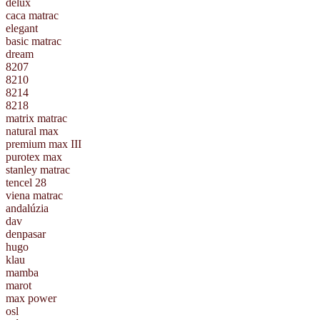
delux
caca matrac
elegant
basic matrac
dream
8207
8210
8214
8218
matrix matrac
natural max
premium max III
purotex max
stanley matrac
tencel 28
viena matrac
andalúzia
dav
denpasar
hugo
klau
mamba
marot
max power
osl