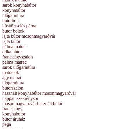
sarok konyhabútor
konyhabútor
ülőgarnitúra
butorbolt
hűsítő zselés párna
butor boltok
lajta bútor mosonmagyaróvár
lajta bútor
pálma matrac
erika bútor
franciaágyszalon
palma matrac
sarok ülőgarnitúra
matracok
ágy matrac
ulogarnitura
butorszalon
használt konyhabútor mosonmagyaróvár
nappali szekrénysor
mosonmagyaróvár használt bútor
francia ágy
konyhabutor
bútor áruház
pega