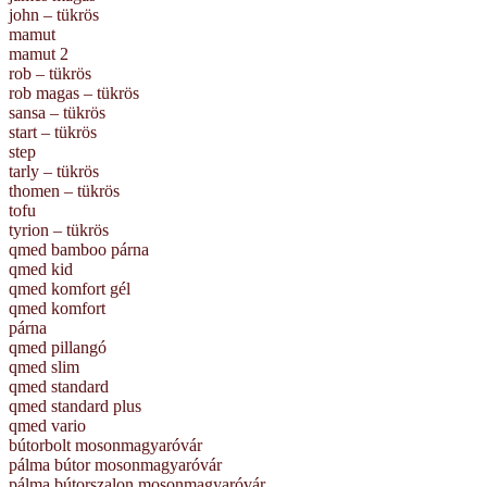
john – tükrös
mamut
mamut 2
rob – tükrös
rob magas – tükrös
sansa – tükrös
start – tükrös
step
tarly – tükrös
thomen – tükrös
tofu
tyrion – tükrös
qmed bamboo párna
qmed kid
qmed komfort gél
qmed komfort
párna
qmed pillangó
qmed slim
qmed standard
qmed standard plus
qmed vario
bútorbolt mosonmagyaróvár
pálma bútor mosonmagyaróvár
pálma bútorszalon mosonmagyaróvár