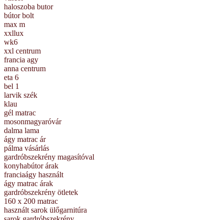
haloszoba butor
bútor bolt
max m
xxllux
wk6
xxl centrum
francia agy
anna centrum
eta 6
bel 1
larvik szék
klau
gél matrac
mosonmagyaróvár
dalma lama
ágy matrac ár
pálma vásárlás
gardróbszekrény magasítóval
konyhabútor árak
franciaágy használt
ágy matrac árak
gardróbszekrény ötletek
160 x 200 matrac
használt sarok ülőgarnitúra
sarok gardróbszekrény