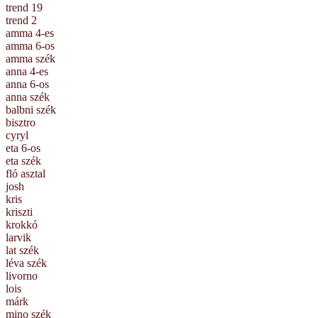
trend 19
trend 2
amma 4-es
amma 6-os
amma szék
anna 4-es
anna 6-os
anna szék
balbni szék
bisztro
cyryl
eta 6-os
eta szék
fló asztal
josh
kris
kriszti
krokkó
larvik
lat szék
léva szék
livorno
lois
márk
mino szék