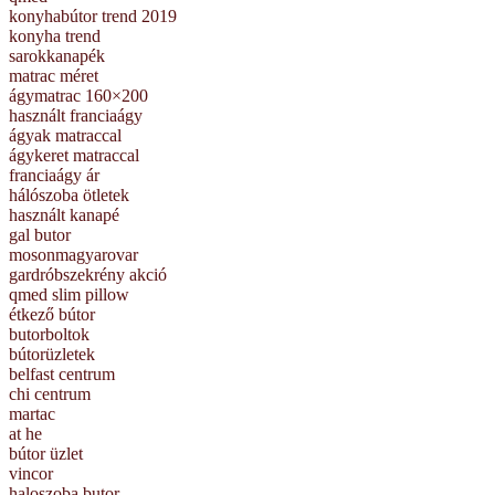
konyhabútor trend 2019
konyha trend
sarokkanapék
matrac méret
ágymatrac 160×200
használt franciaágy
ágyak matraccal
ágykeret matraccal
franciaágy ár
hálószoba ötletek
használt kanapé
gal butor
mosonmagyarovar
gardróbszekrény akció
qmed slim pillow
étkező bútor
butorboltok
bútorüzletek
belfast centrum
chi centrum
martac
at he
bútor üzlet
vincor
haloszoba butor