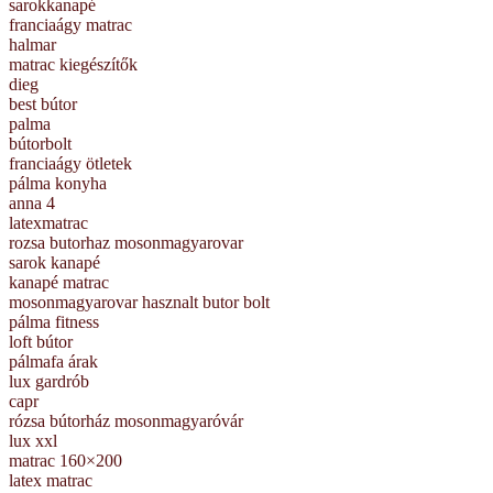
sarokkanapé
franciaágy matrac
halmar
matrac kiegészítők
dieg
best bútor
palma
bútorbolt
franciaágy ötletek
pálma konyha
anna 4
latexmatrac
rozsa butorhaz mosonmagyarovar
sarok kanapé
kanapé matrac
mosonmagyarovar hasznalt butor bolt
pálma fitness
loft bútor
pálmafa árak
lux gardrób
capr
rózsa bútorház mosonmagyaróvár
lux xxl
matrac 160×200
latex matrac