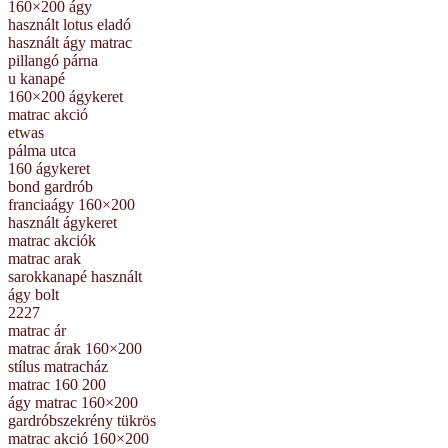
160×200 ágy
használt lotus eladó
használt ágy matrac
pillangó párna
u kanapé
160×200 ágykeret
matrac akció
etwas
pálma utca
160 ágykeret
bond gardrób
franciaágy 160×200
használt ágykeret
matrac akciók
matrac arak
sarokkanapé használt
ágy bolt
2227
matrac ár
matrac árak 160×200
stílus matracház
matrac 160 200
ágy matrac 160×200
gardróbszekrény tükrös
matrac akció 160×200