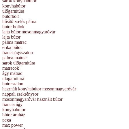
sarok konyhabútor
konyhabútor
ülőgarnitúra
butorbolt
hűsítő zselés párna
butor boltok
lajta bútor mosonmagyaróvár
lajta bútor
pálma matrac
erika bútor
franciaágyszalon
palma matrac
sarok ülőgarnitúra
matracok
ágy matrac
ulogarnitura
butorszalon
használt konyhabútor mosonmagyaróvár
nappali szekrénysor
mosonmagyaróvár használt bútor
francia ágy
konyhabutor
bútor áruház
pega
max power