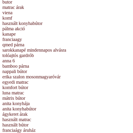
butor
matrac árak
viena
komf
használt konyhabútor
pálma akció
kanape
franciaagy
qmed párna
sarokkanapé mindennapos alvásra
tolóajtós gardrób
anna 6
bamboo párna
nappali bútor
erika szalon mosonmagyaróvár
egyedi matrac
komfort bútor
luna matrac
mátrix bútor
anita konyhája
anita konyhabútor
ágykeret árak
használt matrac
használt bútor
franciaágy áruház