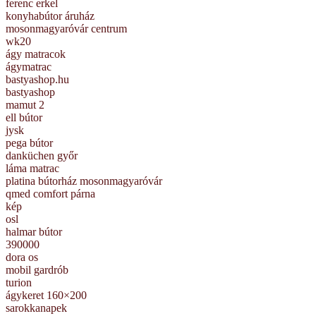
ferenc erkel
konyhabútor áruház
mosonmagyaróvár centrum
wk20
ágy matracok
ágymatrac
bastyashop.hu
bastyashop
mamut 2
ell bútor
jysk
pega bútor
danküchen győr
láma matrac
platina bútorház mosonmagyaróvár
qmed comfort párna
kép
osl
halmar bútor
390000
dora os
mobil gardrób
turion
ágykeret 160×200
sarokkanapek