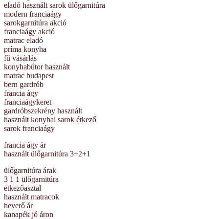
eladó használt sarok ülőgarnitúra
modern franciaágy
sarokgarnitúra akció
franciaágy akció
matrac eladó
príma konyha
fű vásárlás
konyhabútor használt
matrac budapest
bern gardrób
francia àgy
franciaágykeret
gardróbszekrény használt
használt konyhai sarok étkező
sarok franciaágy
francia ágy ár
használt ülőgarnitúra 3+2+1
ülőgarnitúra árak
3 1 1 ülőgarnitúra
étkezőasztal
használt matracok
heverő ár
kanapék jó áron