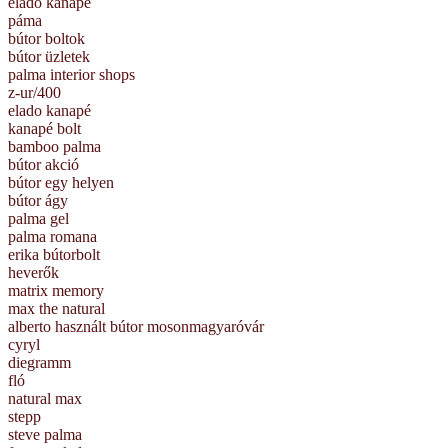
elado kanape
páma
bútor boltok
bútor üzletek
palma interior shops
z-ur/400
elado kanapé
kanapé bolt
bamboo palma
bútor akció
bútor egy helyen
bútor ágy
palma gel
palma romana
erika bútorbolt
heverők
matrix memory
max the natural
alberto használt bútor mosonmagyaróvár
cyryl
diegramm
fló
natural max
stepp
steve palma