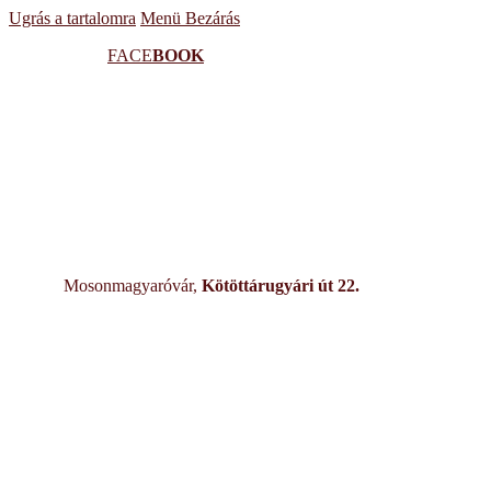
Ugrás a tartalomra
Menü
Bezárás
FACE
BOOK
Mosonmagyaróvár,
Kötöttárugyári út 22.