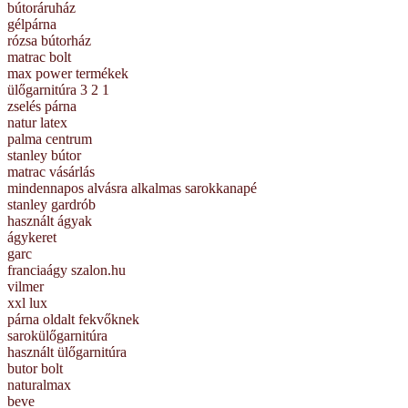
bútoráruház
gélpárna
rózsa bútorház
matrac bolt
max power termékek
ülőgarnitúra 3 2 1
zselés párna
natur latex
palma centrum
stanley bútor
matrac vásárlás
mindennapos alvásra alkalmas sarokkanapé
stanley gardrób
használt ágyak
ágykeret
garc
franciaágy szalon.hu
vilmer
xxl lux
párna oldalt fekvőknek
sarokülőgarnitúra
használt ülőgarnitúra
butor bolt
naturalmax
beve