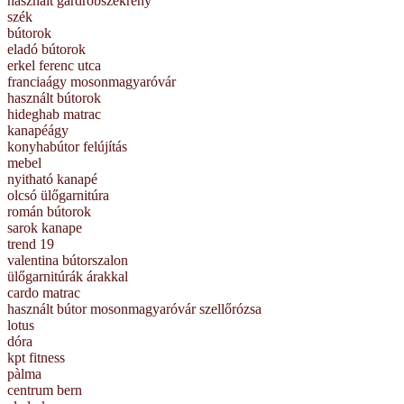
használt gardróbszekrény
szék
bútorok
eladó bútorok
erkel ferenc utca
franciaágy mosonmagyaróvár
használt bútorok
hideghab matrac
kanapéágy
konyhabútor felújítás
mebel
nyitható kanapé
olcsó ülőgarnitúra
román bútorok
sarok kanape
trend 19
valentina bútorszalon
ülőgarnitúrák árakkal
cardo matrac
használt bútor mosonmagyaróvár szellőrózsa
lotus
dóra
kpt fitness
pàlma
centrum bern