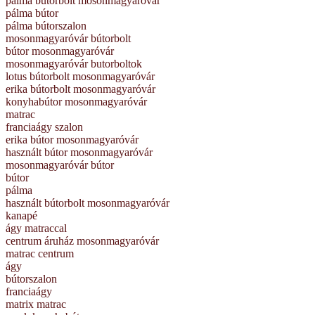
pálma butorbolt mosonmagyaróvár
pálma bútor
pálma bútorszalon
mosonmagyaróvár bútorbolt
bútor mosonmagyaróvár
mosonmagyaróvár butorboltok
lotus bútorbolt mosonmagyaróvár
erika bútorbolt mosonmagyaróvár
konyhabútor mosonmagyaróvár
matrac
franciaágy szalon
erika bútor mosonmagyaróvár
használt bútor mosonmagyaróvár
mosonmagyaróvár bútor
bútor
pálma
használt bútorbolt mosonmagyaróvár
kanapé
ágy matraccal
centrum áruház mosonmagyaróvár
matrac centrum
ágy
bútorszalon
franciaágy
matrix matrac