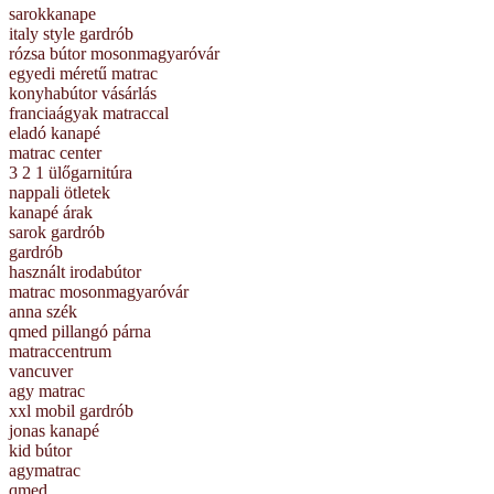
sarokkanape
italy style gardrób
rózsa bútor mosonmagyaróvár
egyedi méretű matrac
konyhabútor vásárlás
franciaágyak matraccal
eladó kanapé
matrac center
3 2 1 ülőgarnitúra
nappali ötletek
kanapé árak
sarok gardrób
gardrób
használt irodabútor
matrac mosonmagyaróvár
anna szék
qmed pillangó párna
matraccentrum
vancuver
agy matrac
xxl mobil gardrób
jonas kanapé
kid bútor
agymatrac
qmed