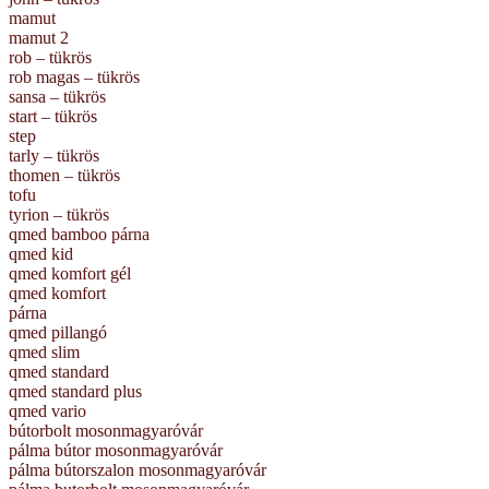
mamut
mamut 2
rob – tükrös
rob magas – tükrös
sansa – tükrös
start – tükrös
step
tarly – tükrös
thomen – tükrös
tofu
tyrion – tükrös
qmed bamboo párna
qmed kid
qmed komfort gél
qmed komfort
párna
qmed pillangó
qmed slim
qmed standard
qmed standard plus
qmed vario
bútorbolt mosonmagyaróvár
pálma bútor mosonmagyaróvár
pálma bútorszalon mosonmagyaróvár