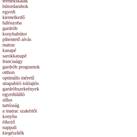
termékskálák
bútordarabok
egyedi
kiemelkedő
hálószoba
gardrób
konyhabútor
pihentető alvás
matrac
kanapé
sarokkanapé
franciaágy
gardrób programok
otthon
optimális méretű
strapabíró tolóajtós
gardróbszekrények
egyedülálló
stílus
tartósság
a matrac szakértői
konyha
étkező
nappali
kiegészítők