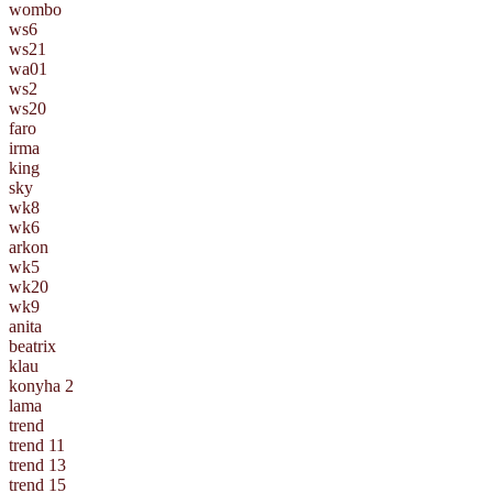
wombo
ws6
ws21
wa01
ws2
ws20
faro
irma
king
sky
wk8
wk6
arkon
wk5
wk20
wk9
anita
beatrix
klau
konyha 2
lama
trend
trend 11
trend 13
trend 15