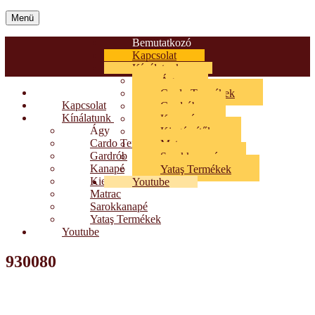
Menü
Bemutatkozó
Kapcsolat
Kínálatunk
Ágy
Bemutatkozó
Cardo Termékek
Kapcsolat
Gardrób
Kínálatunk
Kanapé
Ágy
Kiegészítők
Cardo Termékek
Matrac
Gardrób
Sarokkanapé
Kanapé
Yataş Termékek
Kiegészítők
Youtube
Matrac
Sarokkanapé
Yataş Termékek
Youtube
930080