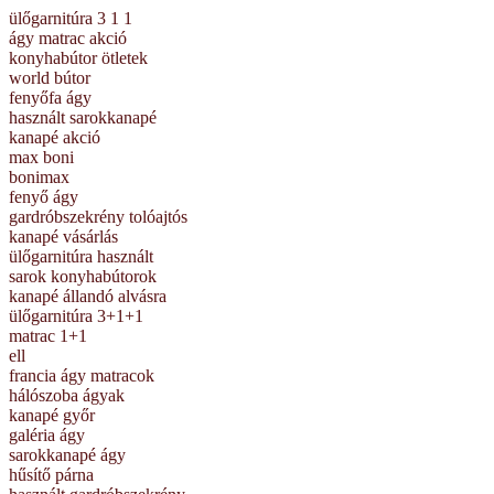
ülőgarnitúra 3 1 1
ágy matrac akció
konyhabútor ötletek
world bútor
fenyőfa ágy
használt sarokkanapé
kanapé akció
max boni
bonimax
fenyő ágy
gardróbszekrény tolóajtós
kanapé vásárlás
ülőgarnitúra használt
sarok konyhabútorok
kanapé állandó alvásra
ülőgarnitúra 3+1+1
matrac 1+1
ell
francia ágy matracok
hálószoba ágyak
kanapé győr
galéria ágy
sarokkanapé ágy
hűsítő párna