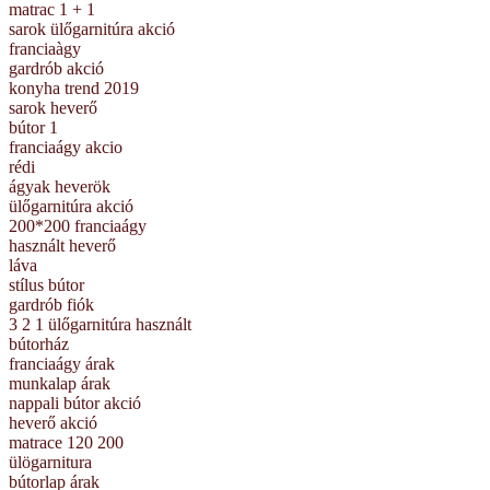
matrac 1 + 1
sarok ülőgarnitúra akció
franciaàgy
gardrób akció
konyha trend 2019
sarok heverő
bútor 1
franciaágy akcio
rédi
ágyak heverök
ülőgarnitúra akció
200*200 franciaágy
használt heverő
láva
stílus bútor
gardrób fiók
3 2 1 ülőgarnitúra használt
bútorház
franciaágy árak
munkalap árak
nappali bútor akció
heverő akció
matrace 120 200
ülögarnitura
bútorlap árak