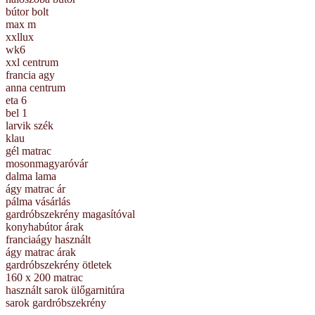
bútor bolt
max m
xxllux
wk6
xxl centrum
francia agy
anna centrum
eta 6
bel 1
larvik szék
klau
gél matrac
mosonmagyaróvár
dalma lama
ágy matrac ár
pálma vásárlás
gardróbszekrény magasítóval
konyhabútor árak
franciaágy használt
ágy matrac árak
gardróbszekrény ötletek
160 x 200 matrac
használt sarok ülőgarnitúra
sarok gardróbszekrény