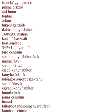
franciaágy matraccal
pálma bisztró
xxl butor
tonbar
arkon
tükrös gardrób
dalma konyhabútor
160×200 matrac
kanapé használt
best gardrób
3+2+1 ülőgarnitúra
faro centrum
sarok konyhabútor árak
matrac ágy
sarok íróasztal
eladó konyhabútor
konyha ötletek
tolóajtós gardróbszekrény
sarok étkező
egyedi konyhabútor
bútorboltok
jonas centrum
luxxxl
bútorbolt mosonmagyaróváron
komfort centrum