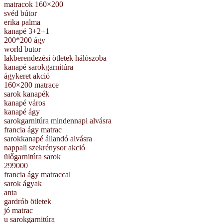
matracok 160×200
svéd bútor
erika palma
kanapé 3+2+1
200*200 ágy
world butor
lakberendezési ötletek hálószoba
kanapé sarokgarnitúra
ágykeret akció
160×200 matrace
sarok kanapék
kanapé város
kanapé ágy
sarokgarnitúra mindennapi alvásra
francia ágy matrac
sarokkanapé állandó alvásra
nappali szekrénysor akció
ülőgarnitúra sarok
299000
francia ágy matraccal
sarok ágyak
anta
gardrób ötletek
jó matrac
u sarokgarnitúra