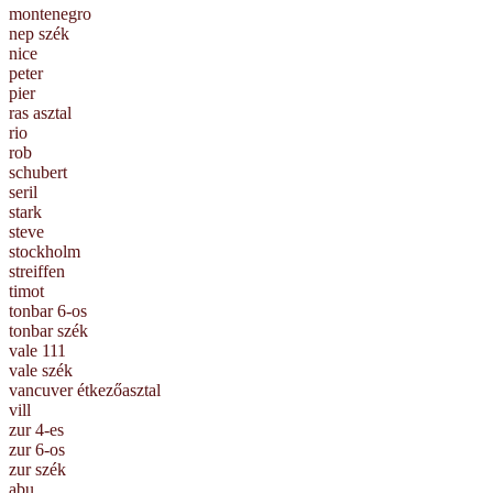
montenegro
nep szék
nice
peter
pier
ras asztal
rio
rob
schubert
seril
stark
steve
stockholm
streiffen
timot
tonbar 6-os
tonbar szék
vale 111
vale szék
vancuver étkezőasztal
vill
zur 4-es
zur 6-os
zur szék
abu