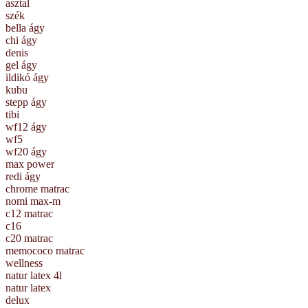
asztal
szék
bella ágy
chi ágy
denis
gel ágy
ildikó ágy
kubu
stepp ágy
tibi
wf12 ágy
wf5
wf20 ágy
max power
redi ágy
chrome matrac
nomi max-m
c12 matrac
c16
c20 matrac
memococo matrac
wellness
natur latex 4l
natur latex
delux