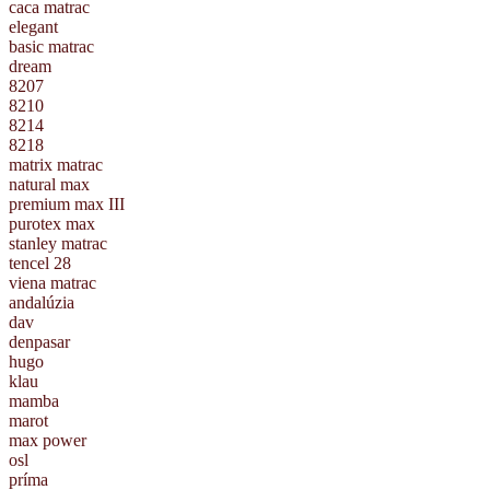
caca matrac
elegant
basic matrac
dream
8207
8210
8214
8218
matrix matrac
natural max
premium max III
purotex max
stanley matrac
tencel 28
viena matrac
andalúzia
dav
denpasar
hugo
klau
mamba
marot
max power
osl
príma