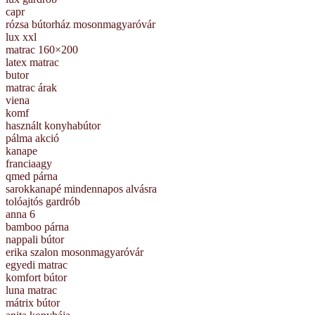
capr
rózsa bútorház mosonmagyaróvár
lux xxl
matrac 160×200
latex matrac
butor
matrac árak
viena
komf
használt konyhabútor
pálma akció
kanape
franciaagy
qmed párna
sarokkanapé mindennapos alvásra
tolóajtós gardrób
anna 6
bamboo párna
nappali bútor
erika szalon mosonmagyaróvár
egyedi matrac
komfort bútor
luna matrac
mátrix bútor