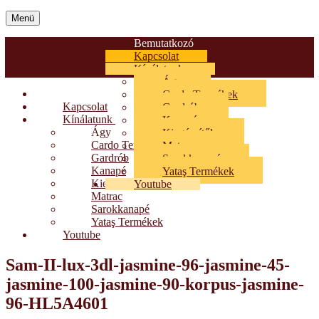
Menü
Bemutatkozó
Kapcsolat
Kínálatunk
Ágy
Bemutatkozó
Cardo Termékek
Kapcsolat
Gardrób
Kínálatunk
Kanapé
Ágy
Kiegészítők
Cardo Termékek
Matrac
Gardrób
Sarokkanapé
Kanapé
Yataş Termékek
Kiegészítők
Youtube
Matrac
Sarokkanapé
Yataş Termékek
Youtube
Sam-II-lux-3dl-jasmine-96-jasmine-45-
jasmine-100-jasmine-90-korpus-jasmine-
96-HL5A4601