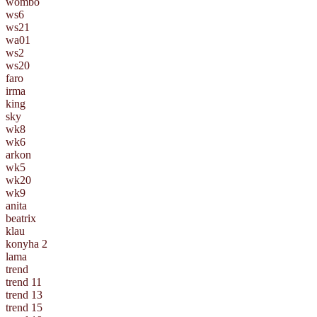
wombo
ws6
ws21
wa01
ws2
ws20
faro
irma
king
sky
wk8
wk6
arkon
wk5
wk20
wk9
anita
beatrix
klau
konyha 2
lama
trend
trend 11
trend 13
trend 15