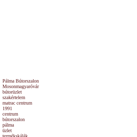
Pálma Bútorszalon
Mosonmagyaróvár
bútorüzlet
szakértelem
matrac centrum
1991
centrum
bútorszalon
pálma
üzlet
termékskálák