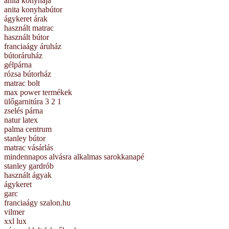
anita konyhája
anita konyhabútor
ágykeret árak
használt matrac
használt bútor
franciaágy áruház
bútoráruház
gélpárna
rózsa bútorház
matrac bolt
max power termékek
ülőgarnitúra 3 2 1
zselés párna
natur latex
palma centrum
stanley bútor
matrac vásárlás
mindennapos alvásra alkalmas sarokkanapé
stanley gardrób
használt ágyak
ágykeret
garc
franciaágy szalon.hu
vilmer
xxl lux