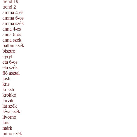
trend 19
trend 2
amma 4-es
amma 6-os
amma szék
anna 4-es
anna 6-os
anna szék
balbni szék
bisztro
cyryl
eta 6-os
eta szék
fló asztal
josh
kris
kriszti
krokkó
larvik
lat szék
léva szék
livorno
lois
márk
mino szék