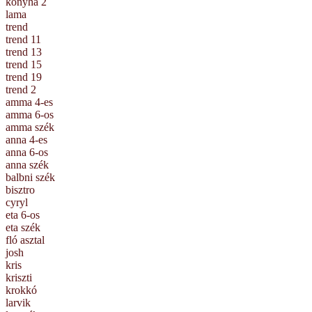
konyha 2
lama
trend
trend 11
trend 13
trend 15
trend 19
trend 2
amma 4-es
amma 6-os
amma szék
anna 4-es
anna 6-os
anna szék
balbni szék
bisztro
cyryl
eta 6-os
eta szék
fló asztal
josh
kris
kriszti
krokkó
larvik