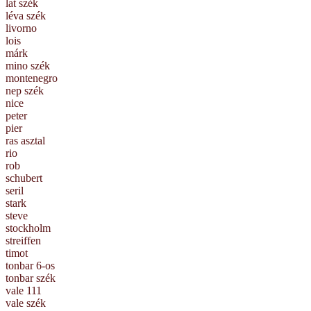
lat szék
léva szék
livorno
lois
márk
mino szék
montenegro
nep szék
nice
peter
pier
ras asztal
rio
rob
schubert
seril
stark
steve
stockholm
streiffen
timot
tonbar 6-os
tonbar szék
vale 111
vale szék