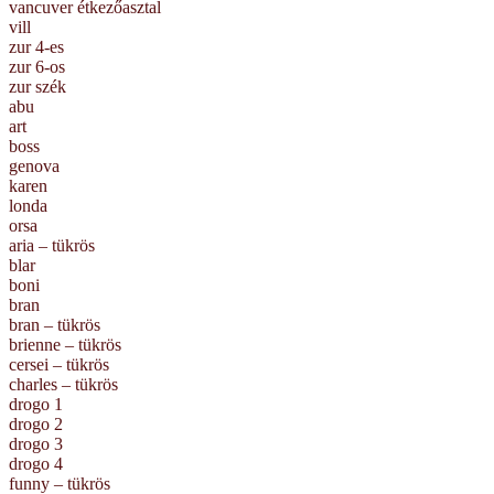
vancuver étkezőasztal
vill
zur 4-es
zur 6-os
zur szék
abu
art
boss
genova
karen
londa
orsa
aria – tükrös
blar
boni
bran
bran – tükrös
brienne – tükrös
cersei – tükrös
charles – tükrös
drogo 1
drogo 2
drogo 3
drogo 4
funny – tükrös