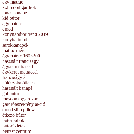
agy matrac
xxl mobil gardrób
jonas kanapé
kid bútor
agymatrac
qmed
konyhabútor trend 2019
konyha trend
sarokkanapék
matrac méret
ágymatrac 160×200
használt franciaágy
ágyak matraccal
ágykeret matraccal
franciaágy ár
hálószoba ötletek
használt kanapé
gal butor
mosonmagyarovar
gardróbszekrény akció
qmed slim pillow
étkező bútor
butorboltok
bútorüzletek
belfast centrum