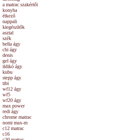
a matrac szakértői
konyha
étkező
nappali
kiegészítők
asztal
szék
bella ágy
chi ágy
denis
gel ágy
ildikó ágy
kubu
stepp ágy
tibi
wf12 ágy
wf5
wf20 ágy
max power
redi ágy
chrome matrac
nomi max-m
c12 matrac
c16
c20 matrac