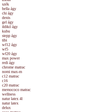
szék
bella ágy
chi ágy
denis
gel ágy
ildikó ágy
kubu
stepp ágy
tibi
wf12 ágy
wf5
wf20 ágy
max power
redi ágy
chrome matrac
nomi max-m
c12 matrac
c16
c20 matrac
memococo matrac
wellness
natur latex 4l
natur latex
delux