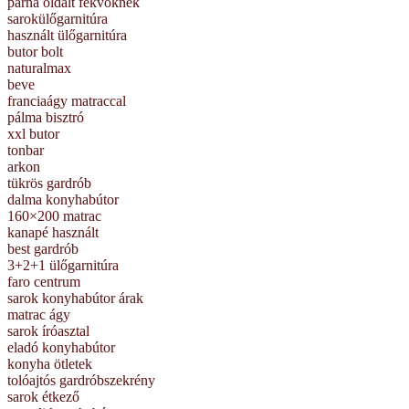
párna oldalt fekvőknek
sarokülőgarnitúra
használt ülőgarnitúra
butor bolt
naturalmax
beve
franciaágy matraccal
pálma bisztró
xxl butor
tonbar
arkon
tükrös gardrób
dalma konyhabútor
160×200 matrac
kanapé használt
best gardrób
3+2+1 ülőgarnitúra
faro centrum
sarok konyhabútor árak
matrac ágy
sarok íróasztal
eladó konyhabútor
konyha ötletek
tolóajtós gardróbszekrény
sarok étkező