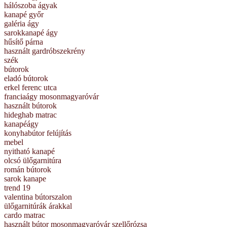
hálószoba ágyak
kanapé győr
galéria ágy
sarokkanapé ágy
hűsítő párna
használt gardróbszekrény
szék
bútorok
eladó bútorok
erkel ferenc utca
franciaágy mosonmagyaróvár
használt bútorok
hideghab matrac
kanapéágy
konyhabútor felújítás
mebel
nyitható kanapé
olcsó ülőgarnitúra
román bútorok
sarok kanape
trend 19
valentina bútorszalon
ülőgarnitúrák árakkal
cardo matrac
használt bútor mosonmagyaróvár szellőrózsa