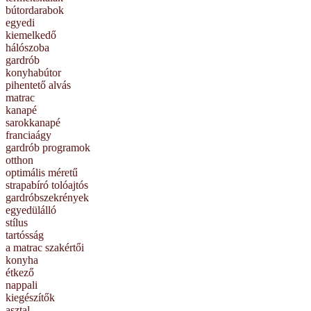
bútordarabok
egyedi
kiemelkedő
hálószoba
gardrób
konyhabútor
pihentető alvás
matrac
kanapé
sarokkanapé
franciaágy
gardrób programok
otthon
optimális méretű
strapabíró tolóajtós
gardróbszekrények
egyedülálló
stílus
tartósság
a matrac szakértői
konyha
étkező
nappali
kiegészítők
asztal