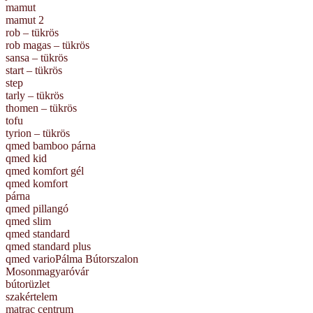
mamut
mamut 2
rob – tükrös
rob magas – tükrös
sansa – tükrös
start – tükrös
step
tarly – tükrös
thomen – tükrös
tofu
tyrion – tükrös
qmed bamboo párna
qmed kid
qmed komfort gél
qmed komfort
párna
qmed pillangó
qmed slim
qmed standard
qmed standard plus
qmed varioPálma Bútorszalon
Mosonmagyaróvár
bútorüzlet
szakértelem
matrac centrum