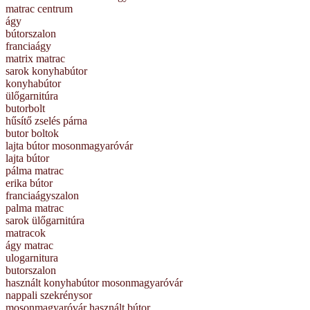
matrac centrum
ágy
bútorszalon
franciaágy
matrix matrac
sarok konyhabútor
konyhabútor
ülőgarnitúra
butorbolt
hűsítő zselés párna
butor boltok
lajta bútor mosonmagyaróvár
lajta bútor
pálma matrac
erika bútor
franciaágyszalon
palma matrac
sarok ülőgarnitúra
matracok
ágy matrac
ulogarnitura
butorszalon
használt konyhabútor mosonmagyaróvár
nappali szekrénysor
mosonmagyaróvár használt bútor