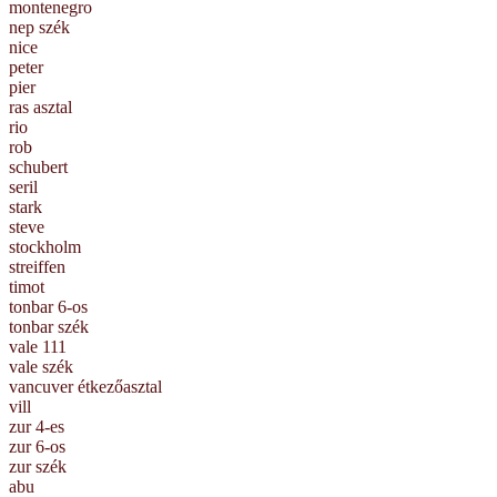
montenegro
nep szék
nice
peter
pier
ras asztal
rio
rob
schubert
seril
stark
steve
stockholm
streiffen
timot
tonbar 6-os
tonbar szék
vale 111
vale szék
vancuver étkezőasztal
vill
zur 4-es
zur 6-os
zur szék
abu