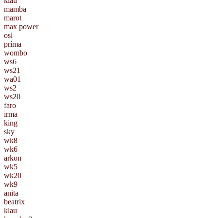
klau
mamba
marot
max power
osl
príma
wombo
ws6
ws21
wa01
ws2
ws20
faro
irma
king
sky
wk8
wk6
arkon
wk5
wk20
wk9
anita
beatrix
klau