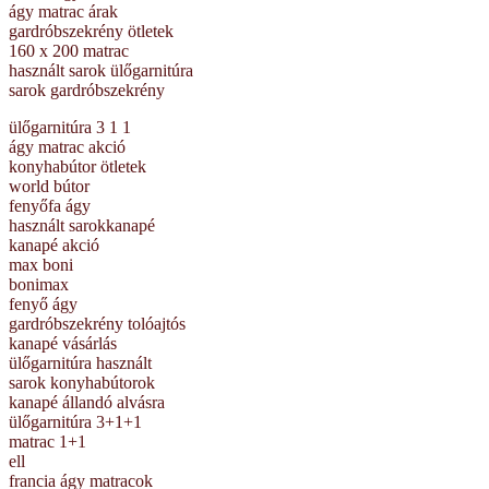
ágy matrac árak
gardróbszekrény ötletek
160 x 200 matrac
használt sarok ülőgarnitúra
sarok gardróbszekrény
ülőgarnitúra 3 1 1
ágy matrac akció
konyhabútor ötletek
world bútor
fenyőfa ágy
használt sarokkanapé
kanapé akció
max boni
bonimax
fenyő ágy
gardróbszekrény tolóajtós
kanapé vásárlás
ülőgarnitúra használt
sarok konyhabútorok
kanapé állandó alvásra
ülőgarnitúra 3+1+1
matrac 1+1
ell
francia ágy matracok