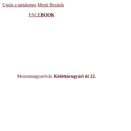
Ugrás a tartalomra
Menü
Bezárás
FACE
BOOK
Mosonmagyaróvár,
Kötöttárugyári út 22.