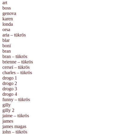
art
boss
genova
karen
londa
orsa
aria – tükrös
blar
boni
bran
bran – tükrös
brienne – tükrös
cersei – tükrös
charles – tükrös
drogo 1
drogo 2
drogo 3
drogo 4
funny – tükrös
gilly
gilly 2
jaime – tükrös
james
james magas
john – tükrös