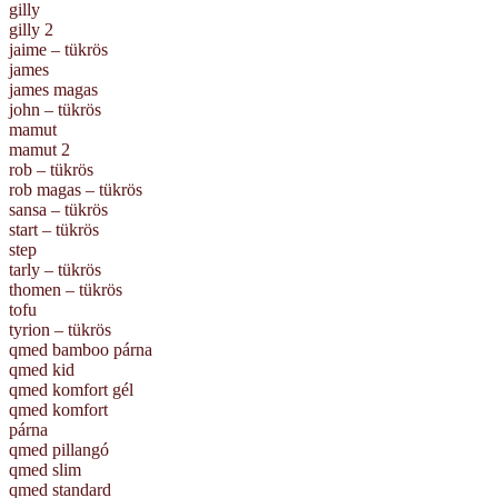
gilly
gilly 2
jaime – tükrös
james
james magas
john – tükrös
mamut
mamut 2
rob – tükrös
rob magas – tükrös
sansa – tükrös
start – tükrös
step
tarly – tükrös
thomen – tükrös
tofu
tyrion – tükrös
qmed bamboo párna
qmed kid
qmed komfort gél
qmed komfort
párna
qmed pillangó
qmed slim
qmed standard