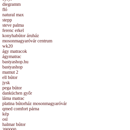
diegramm
fló
natural max
stepp
steve palma
ferenc erkel
konyhabútor áruház
mosonmagyaróvár centrum
wk20
ágy matracok
ágymatrac
bastyashop.hu
bastyashop
mamut 2
ell bútor
jysk
pega bútor
danküchen győr
láma matrac
platina bútorház mosonmagyaróvár
qmed comfort párna
kép
osl
halmar bútor
390000