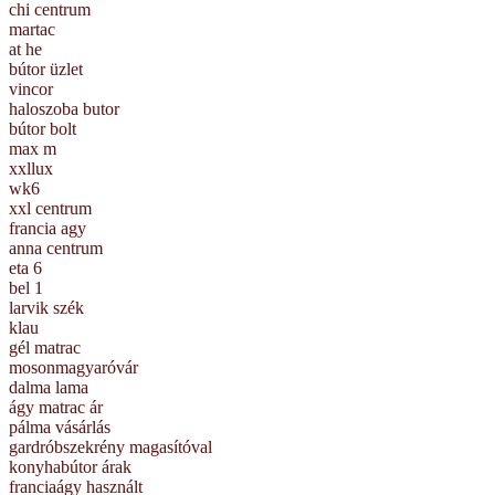
chi centrum
martac
at he
bútor üzlet
vincor
haloszoba butor
bútor bolt
max m
xxllux
wk6
xxl centrum
francia agy
anna centrum
eta 6
bel 1
larvik szék
klau
gél matrac
mosonmagyaróvár
dalma lama
ágy matrac ár
pálma vásárlás
gardróbszekrény magasítóval
konyhabútor árak
franciaágy használt