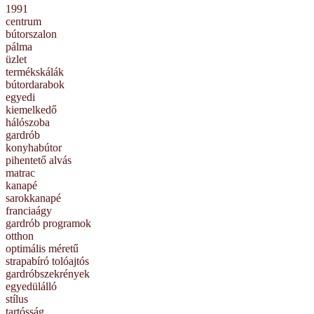
1991
centrum
bútorszalon
pálma
üzlet
termékskálák
bútordarabok
egyedi
kiemelkedő
hálószoba
gardrób
konyhabútor
pihentető alvás
matrac
kanapé
sarokkanapé
franciaágy
gardrób programok
otthon
optimális méretű
strapabíró tolóajtós
gardróbszekrények
egyedülálló
stílus
tartósság