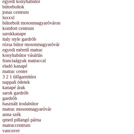
egyedi konyhabútor
bútorboltok
jonas centrum
luxxxl
bútorbolt mosonmagyaróváron
komfort centrum
sarokkanape
italy style gardrób
rózsa bútor mosonmagyaróvár
egyedi méretű matrac
konyhabútor vásárlás
franciaágyak matraccal
eladó kanapé
matrac center
3 2 1 ülőgarnitúra
nappali ötletek
kanapé árak
sarok gardrób
gardrób
használt irodabútor
matrac mosonmagyaróvár
anna szék
qmed pillangó párna
matraccentrum
vancuver