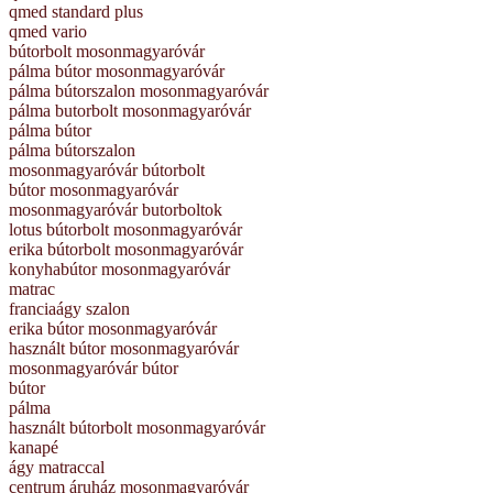
qmed standard plus
qmed vario
bútorbolt mosonmagyaróvár
pálma bútor mosonmagyaróvár
pálma bútorszalon mosonmagyaróvár
pálma butorbolt mosonmagyaróvár
pálma bútor
pálma bútorszalon
mosonmagyaróvár bútorbolt
bútor mosonmagyaróvár
mosonmagyaróvár butorboltok
lotus bútorbolt mosonmagyaróvár
erika bútorbolt mosonmagyaróvár
konyhabútor mosonmagyaróvár
matrac
franciaágy szalon
erika bútor mosonmagyaróvár
használt bútor mosonmagyaróvár
mosonmagyaróvár bútor
bútor
pálma
használt bútorbolt mosonmagyaróvár
kanapé
ágy matraccal
centrum áruház mosonmagyaróvár