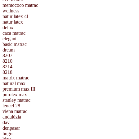
memococo matrac
wellness
natur latex 4l
natur latex
delux
caca matrac
elegant
basic matrac
dream
8207
8210
8214
8218
matrix matrac
natural max
premium max III
purotex max
stanley matrac
tencel 28
viena matrac
andalúzia
dav
denpasar
hugo