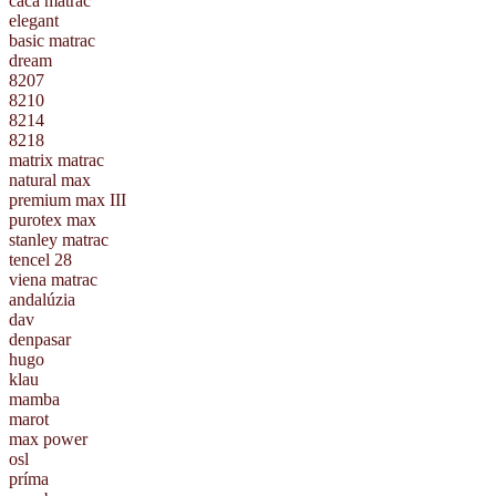
caca matrac
elegant
basic matrac
dream
8207
8210
8214
8218
matrix matrac
natural max
premium max III
purotex max
stanley matrac
tencel 28
viena matrac
andalúzia
dav
denpasar
hugo
klau
mamba
marot
max power
osl
príma