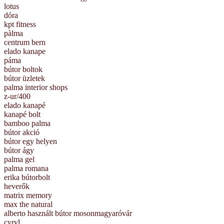
lotus
dóra
kpt fitness
pàlma
centrum bern
elado kanape
páma
bútor boltok
bútor üzletek
palma interior shops
z-ur/400
elado kanapé
kanapé bolt
bamboo palma
bútor akció
bútor egy helyen
bútor ágy
palma gel
palma romana
erika bútorbolt
heverők
matrix memory
max the natural
alberto használt bútor mosonmagyaróvár
cyryl