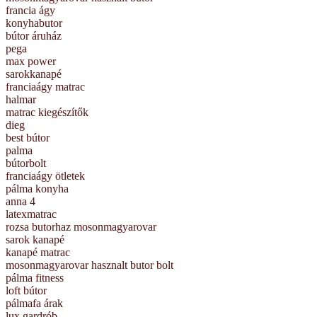
francia ágy
konyhabutor
bútor áruház
pega
max power
sarokkanapé
franciaágy matrac
halmar
matrac kiegészítők
dieg
best bútor
palma
bútorbolt
franciaágy ötletek
pálma konyha
anna 4
latexmatrac
rozsa butorhaz mosonmagyarovar
sarok kanapé
kanapé matrac
mosonmagyarovar hasznalt butor bolt
pálma fitness
loft bútor
pálmafa árak
lux gardrób