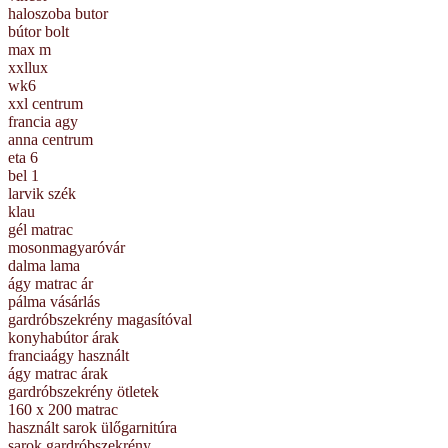
haloszoba butor
bútor bolt
max m
xxllux
wk6
xxl centrum
francia agy
anna centrum
eta 6
bel 1
larvik szék
klau
gél matrac
mosonmagyaróvár
dalma lama
ágy matrac ár
pálma vásárlás
gardróbszekrény magasítóval
konyhabútor árak
franciaágy használt
ágy matrac árak
gardróbszekrény ötletek
160 x 200 matrac
használt sarok ülőgarnitúra
sarok gardróbszekrény