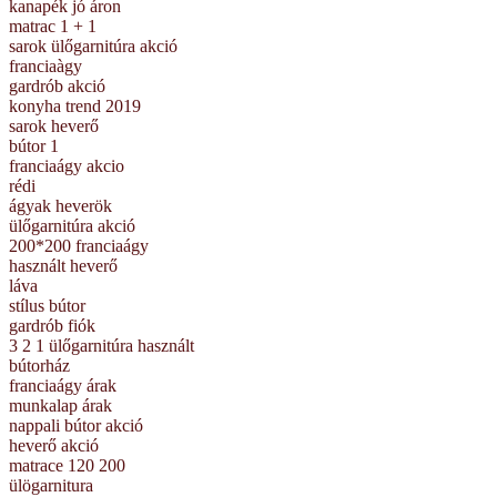
kanapék jó áron
matrac 1 + 1
sarok ülőgarnitúra akció
franciaàgy
gardrób akció
konyha trend 2019
sarok heverő
bútor 1
franciaágy akcio
rédi
ágyak heverök
ülőgarnitúra akció
200*200 franciaágy
használt heverő
láva
stílus bútor
gardrób fiók
3 2 1 ülőgarnitúra használt
bútorház
franciaágy árak
munkalap árak
nappali bútor akció
heverő akció
matrace 120 200
ülögarnitura