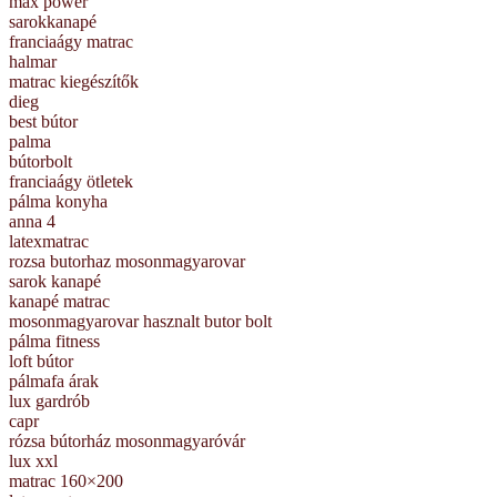
max power
sarokkanapé
franciaágy matrac
halmar
matrac kiegészítők
dieg
best bútor
palma
bútorbolt
franciaágy ötletek
pálma konyha
anna 4
latexmatrac
rozsa butorhaz mosonmagyarovar
sarok kanapé
kanapé matrac
mosonmagyarovar hasznalt butor bolt
pálma fitness
loft bútor
pálmafa árak
lux gardrób
capr
rózsa bútorház mosonmagyaróvár
lux xxl
matrac 160×200