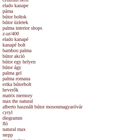
elado kanape
páma
bútor boltok
bútor üzletek
palma interior shops
z-ur/400
elado kanapé
kanapé bolt
bamboo palma
bútor akció
bútor egy helyen
bútor ágy
palma gel
palma romana
erika bútorbolt
heverők
matrix memory
max the natural
alberto használt bútor mosonmagyaróvár
cyryl
diegramm
fló
natural max
stepp