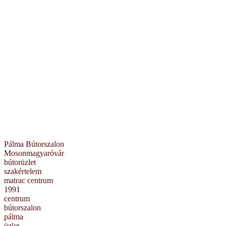
Pálma Bútorszalon
Mosonmagyaróvár
bútorüzlet
szakértelem
matrac centrum
1991
centrum
bútorszalon
pálma
üzlet