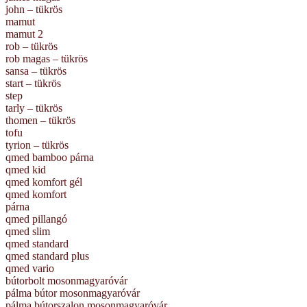
john – tükrös
mamut
mamut 2
rob – tükrös
rob magas – tükrös
sansa – tükrös
start – tükrös
step
tarly – tükrös
thomen – tükrös
tofu
tyrion – tükrös
qmed bamboo párna
qmed kid
qmed komfort gél
qmed komfort
párna
qmed pillangó
qmed slim
qmed standard
qmed standard plus
qmed vario
bútorbolt mosonmagyaróvár
pálma bútor mosonmagyaróvár
pálma bútorszalon mosonmagyaróvár