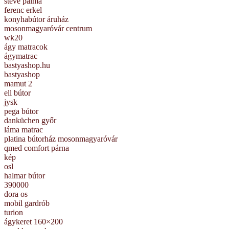
steve palma
ferenc erkel
konyhabútor áruház
mosonmagyaróvár centrum
wk20
ágy matracok
ágymatrac
bastyashop.hu
bastyashop
mamut 2
ell bútor
jysk
pega bútor
danküchen győr
láma matrac
platina bútorház mosonmagyaróvár
qmed comfort párna
kép
osl
halmar bútor
390000
dora os
mobil gardrób
turion
ágykeret 160×200