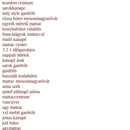
komfort centrum
sarokkanape
italy style gardrób
rózsa bútor mosonmagyaróvár
egyedi méretű matrac
konyhabútor vásárlás
franciaágyak matraccal
eladó kanapé
matrac center
3 2 1 ülőgarnitúra
nappali ötletek
kanapé árak
sarok gardrób
gardrób
használt irodabútor
matrac mosonmagyaróvár
anna szék
qmed pillangó párna
matraccentrum
vancuver
agy matrac
xxl mobil gardrób
jonas kanapé
kid bútor
agymatrac