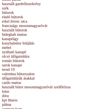
használt gardróbszekrény
szék
bútorok
eladó bútorok
erkel ferenc utca
franciaágy mosonmagyaróvár
használt bútorok
hideghab matrac
kanapéágy
konyhabútor felújítás
mebel
nyitható kanapé
olcsó ülőgarnitúra
román bútorok
sarok kanape
trend 19
valentina bútorszalon
ülőgarnitúrák árakkal
cardo matrac
használt bútor mosonmagyaróvár szellőrózsa
lotus
dóra
kpt fitness
pàlma
centrum bern