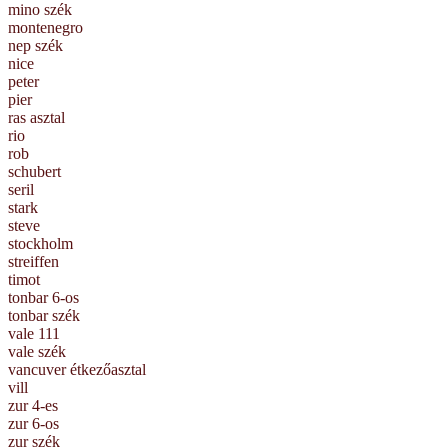
mino szék
montenegro
nep szék
nice
peter
pier
ras asztal
rio
rob
schubert
seril
stark
steve
stockholm
streiffen
timot
tonbar 6-os
tonbar szék
vale 111
vale szék
vancuver étkezőasztal
vill
zur 4-es
zur 6-os
zur szék