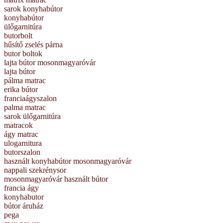
sarok konyhabútor
konyhabútor
ülőgarnitúra
butorbolt
hűsítő zselés párna
butor boltok
lajta bútor mosonmagyaróvár
lajta bútor
pálma matrac
erika bútor
franciaágyszalon
palma matrac
sarok ülőgarnitúra
matracok
ágy matrac
ulogarnitura
butorszalon
használt konyhabútor mosonmagyaróvár
nappali szekrénysor
mosonmagyaróvár használt bútor
francia ágy
konyhabutor
bútor áruház
pega