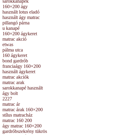
sarokkanapek
160×200 ágy
használt lotus eladó
használt ágy matrac
pillangó párna
u kanapé
160×200 ágykeret
matrac akció
etwas
pálma utca
160 ágykeret
bond gardrób
franciaágy 160×200
használt ágykeret
matrac akciók
matrac arak
sarokkanapé használt
ágy bolt
2227
matrac ár
matrac árak 160×200
stílus matracház
matrac 160 200
ágy matrac 160×200
gardróbszekrény tükrös