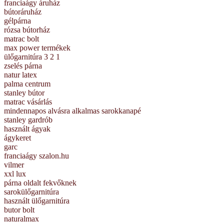
franciaágy áruház
bútoráruház
gélpárna
rózsa bútorház
matrac bolt
max power termékek
ülőgarnitúra 3 2 1
zselés párna
natur latex
palma centrum
stanley bútor
matrac vásárlás
mindennapos alvásra alkalmas sarokkanapé
stanley gardrób
használt ágyak
ágykeret
garc
franciaágy szalon.hu
vilmer
xxl lux
párna oldalt fekvőknek
sarokülőgarnitúra
használt ülőgarnitúra
butor bolt
naturalmax