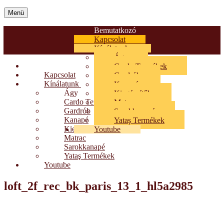
Menü
Bemutatkozó
Kapcsolat
Kínálatunk
Ágy
Bemutatkozó
Cardo Termékek
Kapcsolat
Gardrób
Kínálatunk
Kanapé
Ágy
Kiegészítők
Cardo Termékek
Matrac
Gardrób
Sarokkanapé
Kanapé
Yataş Termékek
Kiegészítők
Youtube
Matrac
Sarokkanapé
Yataş Termékek
Youtube
loft_2f_rec_bk_paris_13_1_hl5a2985