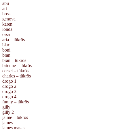
abu
art
boss
genova
karen
londa
orsa
aria – tükrös
blar
boni
bran
bran – tükrös
brienne – tükrös
cersei – tükrös
charles – tükrös
drogo 1
drogo 2
drogo 3
drogo 4
funny – tükrös
gilly
gilly 2
jaime – tükrös
james
james magas