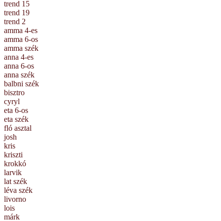
trend 15
trend 19
trend 2
amma 4-es
amma 6-os
amma szék
anna 4-es
anna 6-os
anna szék
balbni szék
bisztro
cyryl
eta 6-os
eta szék
fló asztal
josh
kris
kriszti
krokkó
larvik
lat szék
léva szék
livorno
lois
márk