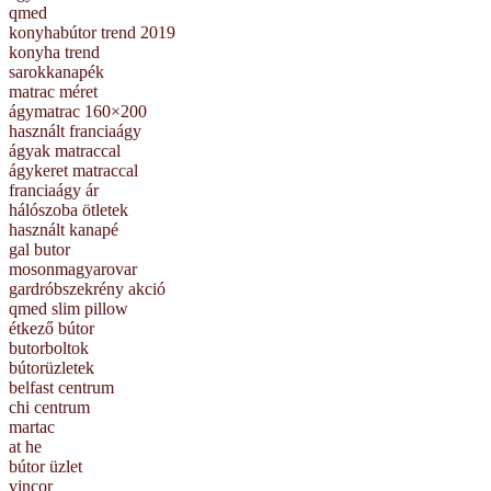
qmed
konyhabútor trend 2019
konyha trend
sarokkanapék
matrac méret
ágymatrac 160×200
használt franciaágy
ágyak matraccal
ágykeret matraccal
franciaágy ár
hálószoba ötletek
használt kanapé
gal butor
mosonmagyarovar
gardróbszekrény akció
qmed slim pillow
étkező bútor
butorboltok
bútorüzletek
belfast centrum
chi centrum
martac
at he
bútor üzlet
vincor