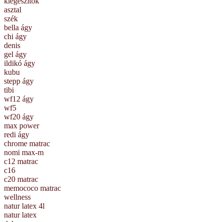
kiegészítők
asztal
szék
bella ágy
chi ágy
denis
gel ágy
ildikó ágy
kubu
stepp ágy
tibi
wf12 ágy
wf5
wf20 ágy
max power
redi ágy
chrome matrac
nomi max-m
c12 matrac
c16
c20 matrac
memococo matrac
wellness
natur latex 4l
natur latex