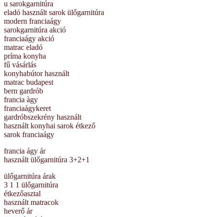
u sarokgarnitúra
eladó használt sarok ülőgarnitúra
modern franciaágy
sarokgarnitúra akció
franciaágy akció
matrac eladó
príma konyha
fű vásárlás
konyhabútor használt
matrac budapest
bern gardrób
francia àgy
franciaágykeret
gardróbszekrény használt
használt konyhai sarok étkező
sarok franciaágy
francia ágy ár
használt ülőgarnitúra 3+2+1
ülőgarnitúra árak
3 1 1 ülőgarnitúra
étkezőasztal
használt matracok
heverő ár