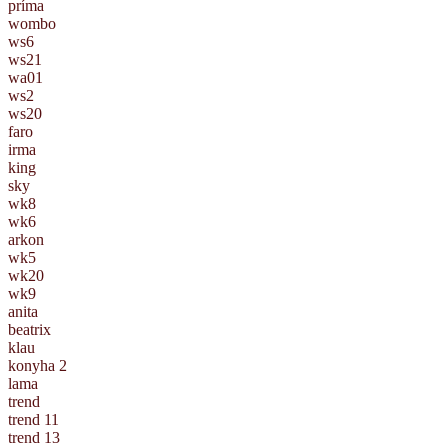
príma
wombo
ws6
ws21
wa01
ws2
ws20
faro
irma
king
sky
wk8
wk6
arkon
wk5
wk20
wk9
anita
beatrix
klau
konyha 2
lama
trend
trend 11
trend 13