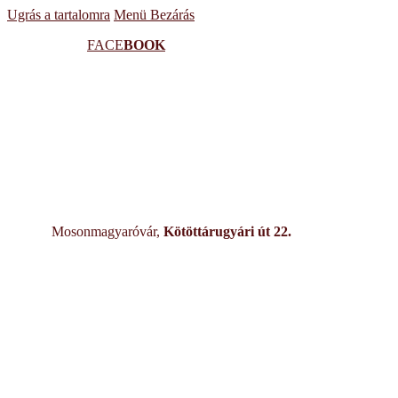
Ugrás a tartalomra
Menü
Bezárás
FACE
BOOK
Mosonmagyaróvár,
Kötöttárugyári út 22.