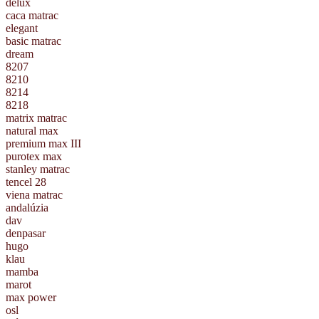
delux
caca matrac
elegant
basic matrac
dream
8207
8210
8214
8218
matrix matrac
natural max
premium max III
purotex max
stanley matrac
tencel 28
viena matrac
andalúzia
dav
denpasar
hugo
klau
mamba
marot
max power
osl