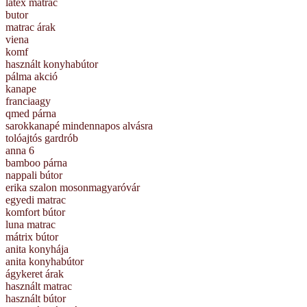
latex matrac
butor
matrac árak
viena
komf
használt konyhabútor
pálma akció
kanape
franciaagy
qmed párna
sarokkanapé mindennapos alvásra
tolóajtós gardrób
anna 6
bamboo párna
nappali bútor
erika szalon mosonmagyaróvár
egyedi matrac
komfort bútor
luna matrac
mátrix bútor
anita konyhája
anita konyhabútor
ágykeret árak
használt matrac
használt bútor