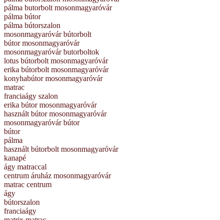
pálma butorbolt mosonmagyaróvár
pálma bútor
pálma bútorszalon
mosonmagyaróvár bútorbolt
bútor mosonmagyaróvár
mosonmagyaróvár butorboltok
lotus bútorbolt mosonmagyaróvár
erika bútorbolt mosonmagyaróvár
konyhabútor mosonmagyaróvár
matrac
franciaágy szalon
erika bútor mosonmagyaróvár
használt bútor mosonmagyaróvár
mosonmagyaróvár bútor
bútor
pálma
használt bútorbolt mosonmagyaróvár
kanapé
ágy matraccal
centrum áruház mosonmagyaróvár
matrac centrum
ágy
bútorszalon
franciaágy
matrix matrac