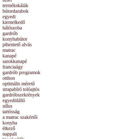
termékskálák
bútordarabok
egyedi
kiemelkedő
hálószoba
gardrób
konyhabútor
pihentető alvás
matrac
kanapé
sarokkanapé
franciaágy
gardrób programok
otthon
optimális méretű
strapabíró tolóajtós
gardróbszekrények
egyedülálló
stílus
tartósság
a matrac szakértői
konyha
étkező
nappali