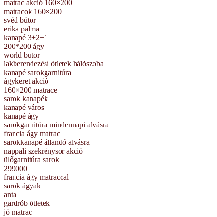
matrac akció 160×200
matracok 160×200
svéd bútor
erika palma
kanapé 3+2+1
200*200 ágy
world butor
lakberendezési ötletek hálószoba
kanapé sarokgarnitúra
ágykeret akció
160×200 matrace
sarok kanapék
kanapé város
kanapé ágy
sarokgarnitúra mindennapi alvásra
francia ágy matrac
sarokkanapé állandó alvásra
nappali szekrénysor akció
ülőgarnitúra sarok
299000
francia ágy matraccal
sarok ágyak
anta
gardrób ötletek
jó matrac