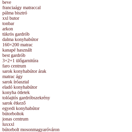
beve
franciaágy matraccal
pálma bisztró
xxl butor
tonbar
arkon
tükrös gardrób
dalma konyhabútor
160×200 matrac
kanapé használt
best gardrób
3+2+1 ülőgarnitúra
faro centrum
sarok konyhabútor árak
matrac ágy
sarok íróasztal
eladó konyhabútor
konyha ötletek
tolóajtós gardróbszekrény
sarok étkező
egyedi konyhabútor
bútorboltok
jonas centrum
luxxxl
bútorbolt mosonmagyaróváron