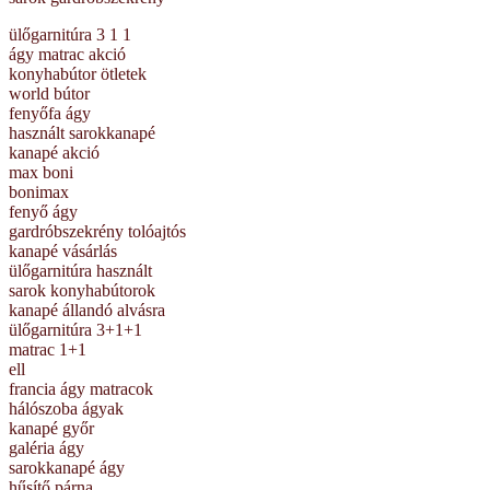
ülőgarnitúra 3 1 1
ágy matrac akció
konyhabútor ötletek
world bútor
fenyőfa ágy
használt sarokkanapé
kanapé akció
max boni
bonimax
fenyő ágy
gardróbszekrény tolóajtós
kanapé vásárlás
ülőgarnitúra használt
sarok konyhabútorok
kanapé állandó alvásra
ülőgarnitúra 3+1+1
matrac 1+1
ell
francia ágy matracok
hálószoba ágyak
kanapé győr
galéria ágy
sarokkanapé ágy
hűsítő párna