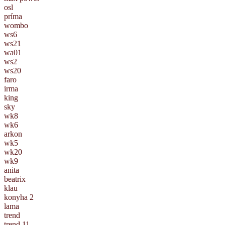
osl
príma
wombo
ws6
ws21
wa01
ws2
ws20
faro
irma
king
sky
wk8
wk6
arkon
wk5
wk20
wk9
anita
beatrix
klau
konyha 2
lama
trend
trend 11