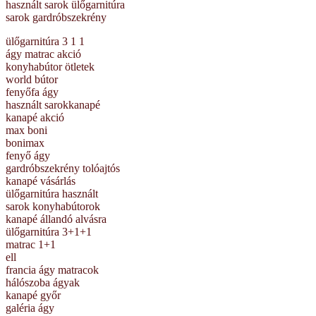
használt sarok ülőgarnitúra
sarok gardróbszekrény
ülőgarnitúra 3 1 1
ágy matrac akció
konyhabútor ötletek
world bútor
fenyőfa ágy
használt sarokkanapé
kanapé akció
max boni
bonimax
fenyő ágy
gardróbszekrény tolóajtós
kanapé vásárlás
ülőgarnitúra használt
sarok konyhabútorok
kanapé állandó alvásra
ülőgarnitúra 3+1+1
matrac 1+1
ell
francia ágy matracok
hálószoba ágyak
kanapé győr
galéria ágy