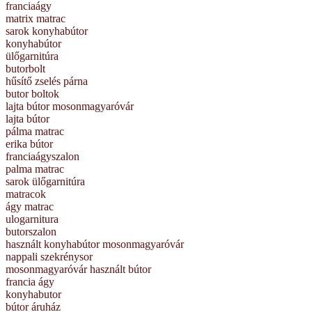
franciaágy
matrix matrac
sarok konyhabútor
konyhabútor
ülőgarnitúra
butorbolt
hűsítő zselés párna
butor boltok
lajta bútor mosonmagyaróvár
lajta bútor
pálma matrac
erika bútor
franciaágyszalon
palma matrac
sarok ülőgarnitúra
matracok
ágy matrac
ulogarnitura
butorszalon
használt konyhabútor mosonmagyaróvár
nappali szekrénysor
mosonmagyaróvár használt bútor
francia ágy
konyhabutor
bútor áruház