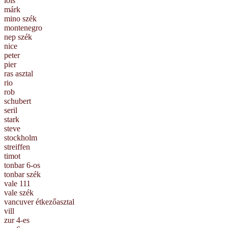
lois
márk
mino szék
montenegro
nep szék
nice
peter
pier
ras asztal
rio
rob
schubert
seril
stark
steve
stockholm
streiffen
timot
tonbar 6-os
tonbar szék
vale 111
vale szék
vancuver étkezőasztal
vill
zur 4-es