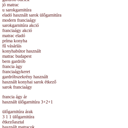
jó matrac
u sarokgarnitúra
eladó használt sarok ülőgarnitúra
modern franciaágy
sarokgarnitúra akció
franciaágy akció
matrac eladó
príma konyha
fű vásárlás
konyhabútor használt
matrac budapest
bern gardrób
francia àgy
franciaágykeret
gardróbszekrény használt
használt konyhai sarok étkező
sarok franciaágy
francia ágy ár
használt ülőgarnitúra 3+2+1
ülőgarnitúra árak
3 1 1 ülőgarnitúra
étkezőasztal
használt matracok