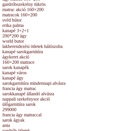
gardróbszekrény tükrös
matrac akció 160×200
matracok 160×200
svéd bútor
erika palma
kanapé 3+2+1
200*200 ágy
world butor
lakberendezési ötletek hálószoba
kanapé sarokgarnitúra
ágykeret akció
160×200 matrace
sarok kanapék
kanapé város
kanapé ágy
sarokgarnitúra mindennapi alvásra
francia ágy matrac
sarokkanapé állandó alvásra
nappali szekrénysor akció
ülőgarnitúra sarok
299000
francia ágy matraccal
sarok ágyak
anta
gardrób ötletek