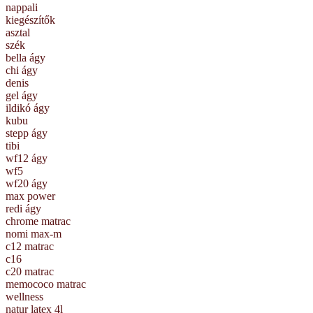
nappali
kiegészítők
asztal
szék
bella ágy
chi ágy
denis
gel ágy
ildikó ágy
kubu
stepp ágy
tibi
wf12 ágy
wf5
wf20 ágy
max power
redi ágy
chrome matrac
nomi max-m
c12 matrac
c16
c20 matrac
memococo matrac
wellness
natur latex 4l