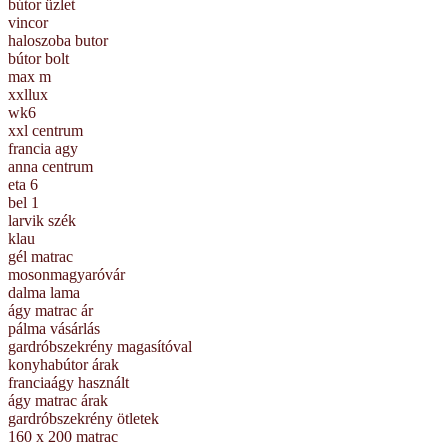
bútor üzlet
vincor
haloszoba butor
bútor bolt
max m
xxllux
wk6
xxl centrum
francia agy
anna centrum
eta 6
bel 1
larvik szék
klau
gél matrac
mosonmagyaróvár
dalma lama
ágy matrac ár
pálma vásárlás
gardróbszekrény magasítóval
konyhabútor árak
franciaágy használt
ágy matrac árak
gardróbszekrény ötletek
160 x 200 matrac