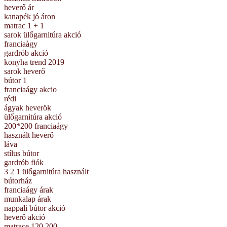
heverő ár
kanapék jó áron
matrac 1 + 1
sarok ülőgarnitúra akció
franciaàgy
gardrób akció
konyha trend 2019
sarok heverő
bútor 1
franciaágy akcio
rédi
ágyak heverök
ülőgarnitúra akció
200*200 franciaágy
használt heverő
láva
stílus bútor
gardrób fiók
3 2 1 ülőgarnitúra használt
bútorház
franciaágy árak
munkalap árak
nappali bútor akció
heverő akció
matrace 120 200