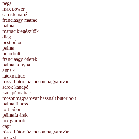
pega
max power
sarokkanapé
franciaágy matrac
halmar
matrac kiegészítők
dieg
best bútor
palma
bútorbolt
franciaágy ötletek
pálma konyha
anna 4
latexmatrac
rozsa butorhaz mosonmagyarovar
sarok kanapé
kanapé matrac
mosonmagyarovar hasznalt butor bolt
pálma fitness
loft bútor
pálmafa árak
lux gardrób
capr
rózsa bútorház mosonmagyaróvár
lux xxl