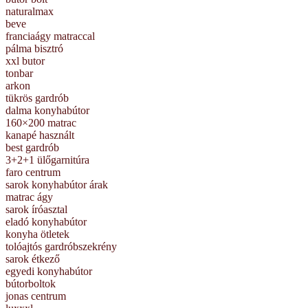
naturalmax
beve
franciaágy matraccal
pálma bisztró
xxl butor
tonbar
arkon
tükrös gardrób
dalma konyhabútor
160×200 matrac
kanapé használt
best gardrób
3+2+1 ülőgarnitúra
faro centrum
sarok konyhabútor árak
matrac ágy
sarok íróasztal
eladó konyhabútor
konyha ötletek
tolóajtós gardróbszekrény
sarok étkező
egyedi konyhabútor
bútorboltok
jonas centrum