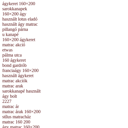
ágykeret 160×200
sarokkanapek
160×200 ágy
használt lotus eladó
használt ágy matrac
pillangó párna
u kanapé
160×200 ágykeret
matrac akció
etwas
pálma utca
160 ágykeret
bond gardrób
franciaágy 160×200
használt ágykeret
matrac akciók
matrac arak
sarokkanapé használt
ágy bolt
2227
matrac ár
matrac árak 160×200
stílus matracház
matrac 160 200
ágy matrac 160×200