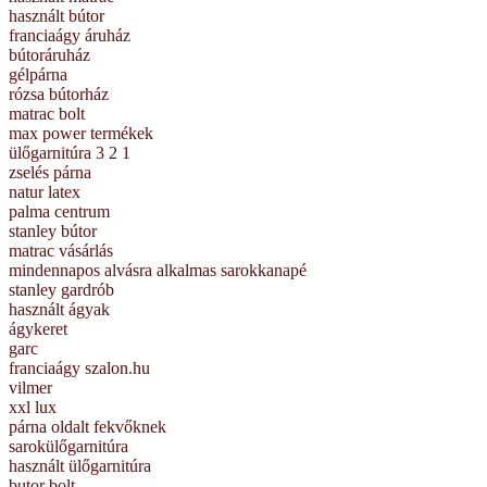
használt bútor
franciaágy áruház
bútoráruház
gélpárna
rózsa bútorház
matrac bolt
max power termékek
ülőgarnitúra 3 2 1
zselés párna
natur latex
palma centrum
stanley bútor
matrac vásárlás
mindennapos alvásra alkalmas sarokkanapé
stanley gardrób
használt ágyak
ágykeret
garc
franciaágy szalon.hu
vilmer
xxl lux
párna oldalt fekvőknek
sarokülőgarnitúra
használt ülőgarnitúra
butor bolt