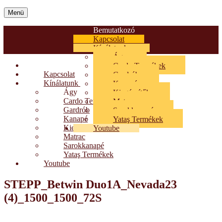
Menü
Bemutatkozó
Kapcsolat
Kínálatunk
Ágy
Bemutatkozó
Cardo Termékek
Kapcsolat
Gardrób
Kínálatunk
Kanapé
Ágy
Kiegészítők
Cardo Termékek
Matrac
Gardrób
Sarokkanapé
Kanapé
Yataş Termékek
Kiegészítők
Youtube
Matrac
Sarokkanapé
Yataş Termékek
Youtube
STEPP_Betwin Duo1A_Nevada23
(4)_1500_1500_72S