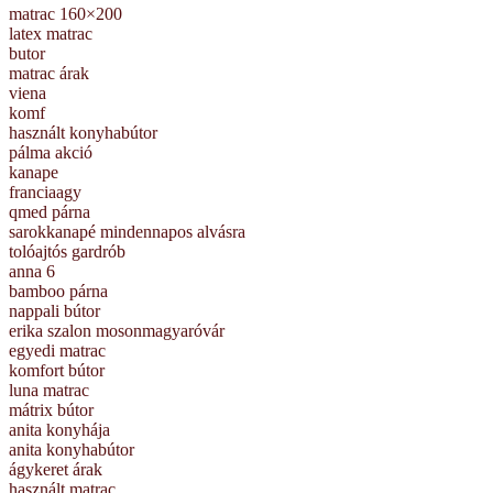
matrac 160×200
latex matrac
butor
matrac árak
viena
komf
használt konyhabútor
pálma akció
kanape
franciaagy
qmed párna
sarokkanapé mindennapos alvásra
tolóajtós gardrób
anna 6
bamboo párna
nappali bútor
erika szalon mosonmagyaróvár
egyedi matrac
komfort bútor
luna matrac
mátrix bútor
anita konyhája
anita konyhabútor
ágykeret árak
használt matrac