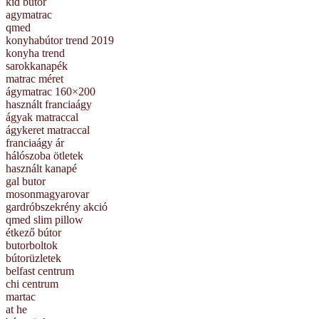
kid bútor
agymatrac
qmed
konyhabútor trend 2019
konyha trend
sarokkanapék
matrac méret
ágymatrac 160×200
használt franciaágy
ágyak matraccal
ágykeret matraccal
franciaágy ár
hálószoba ötletek
használt kanapé
gal butor
mosonmagyarovar
gardróbszekrény akció
qmed slim pillow
étkező bútor
butorboltok
bútorüzletek
belfast centrum
chi centrum
martac
at he