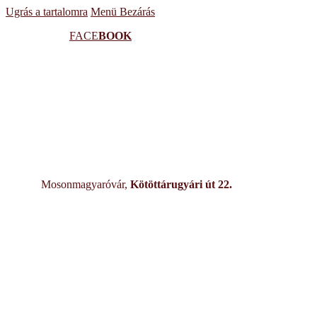
Ugrás a tartalomra
Menü
Bezárás
FACE
BOOK
Mosonmagyaróvár,
Kötöttárugyári út 22.