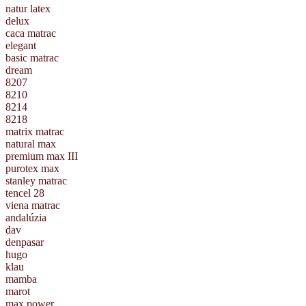
natur latex
delux
caca matrac
elegant
basic matrac
dream
8207
8210
8214
8218
matrix matrac
natural max
premium max III
purotex max
stanley matrac
tencel 28
viena matrac
andalúzia
dav
denpasar
hugo
klau
mamba
marot
max power