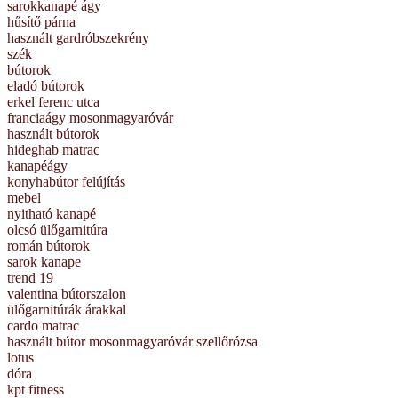
sarokkanapé ágy
hűsítő párna
használt gardróbszekrény
szék
bútorok
eladó bútorok
erkel ferenc utca
franciaágy mosonmagyaróvár
használt bútorok
hideghab matrac
kanapéágy
konyhabútor felújítás
mebel
nyitható kanapé
olcsó ülőgarnitúra
román bútorok
sarok kanape
trend 19
valentina bútorszalon
ülőgarnitúrák árakkal
cardo matrac
használt bútor mosonmagyaróvár szellőrózsa
lotus
dóra
kpt fitness