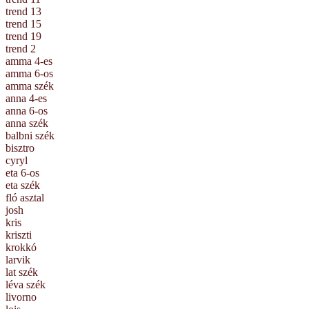
trend 13
trend 15
trend 19
trend 2
amma 4-es
amma 6-os
amma szék
anna 4-es
anna 6-os
anna szék
balbni szék
bisztro
cyryl
eta 6-os
eta szék
fló asztal
josh
kris
kriszti
krokkó
larvik
lat szék
léva szék
livorno