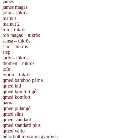
james
james magas
john – tükrös
mamut
mamut 2
rob – tükrös
rob magas – tükrös
sansa – tükrös
start – tükrös
step
tarly – tükrös
thomen – tükrös
tofu
tyrion – tükrös
qmed bamboo párna
qmed kid
qmed komfort gél
qmed komfort
párna
qmed pillangó
qmed slim
qmed standard
qmed standard plus
qmed vario
bútorbolt mosonmagyaróvár