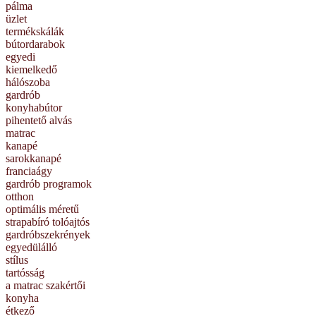
pálma
üzlet
termékskálák
bútordarabok
egyedi
kiemelkedő
hálószoba
gardrób
konyhabútor
pihentető alvás
matrac
kanapé
sarokkanapé
franciaágy
gardrób programok
otthon
optimális méretű
strapabíró tolóajtós
gardróbszekrények
egyedülálló
stílus
tartósság
a matrac szakértői
konyha
étkező