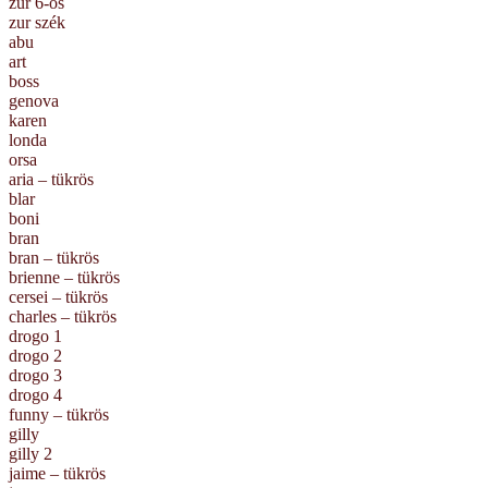
zur 6-os
zur szék
abu
art
boss
genova
karen
londa
orsa
aria – tükrös
blar
boni
bran
bran – tükrös
brienne – tükrös
cersei – tükrös
charles – tükrös
drogo 1
drogo 2
drogo 3
drogo 4
funny – tükrös
gilly
gilly 2
jaime – tükrös