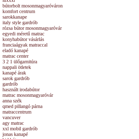
luxxxl
bútorbolt mosonmagyaróváron
komfort centrum
sarokkanape
italy style gardrób
rózsa bútor mosonmagyaróvár
egyedi méretű matrac
konyhabútor vásárlás
franciaágyak matraccal
eladó kanapé
matrac center
3 2 1 ülőgarnitúra
nappali ötletek
kanapé árak
sarok gardrób
gardrób
használt irodabútor
matrac mosonmagyaróvár
anna szék
qmed pillangó párna
matraccentrum
vancuver
agy matrac
xxl mobil gardrób
jonas kanapé