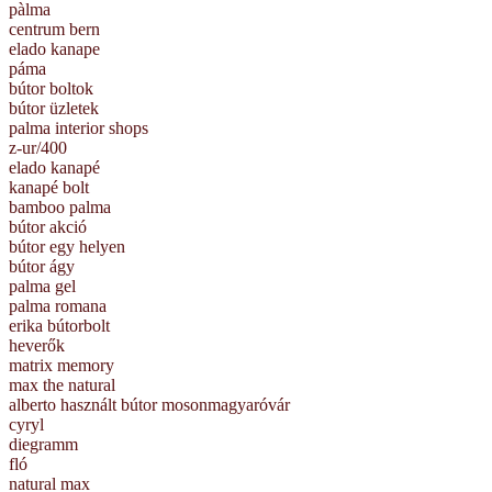
pàlma
centrum bern
elado kanape
páma
bútor boltok
bútor üzletek
palma interior shops
z-ur/400
elado kanapé
kanapé bolt
bamboo palma
bútor akció
bútor egy helyen
bútor ágy
palma gel
palma romana
erika bútorbolt
heverők
matrix memory
max the natural
alberto használt bútor mosonmagyaróvár
cyryl
diegramm
fló
natural max