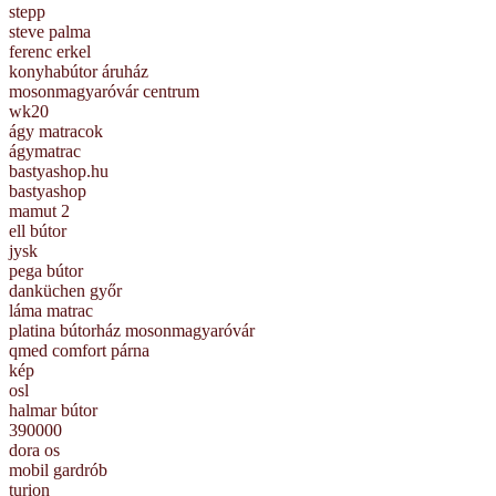
stepp
steve palma
ferenc erkel
konyhabútor áruház
mosonmagyaróvár centrum
wk20
ágy matracok
ágymatrac
bastyashop.hu
bastyashop
mamut 2
ell bútor
jysk
pega bútor
danküchen győr
láma matrac
platina bútorház mosonmagyaróvár
qmed comfort párna
kép
osl
halmar bútor
390000
dora os
mobil gardrób
turion