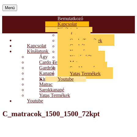
Menü
Bemutatkozó
Kapcsolat
Kínálatunk
Ágy
Bemutatkozó
Cardo Termékek
Kapcsolat
Gardrób
Kínálatunk
Kanapé
Ágy
Kiegészítők
Cardo Termékek
Matrac
Gardrób
Sarokkanapé
Kanapé
Yataş Termékek
Kiegészítők
Youtube
Matrac
Sarokkanapé
Yataş Termékek
Youtube
C_matracok_1500_1500_72kpt