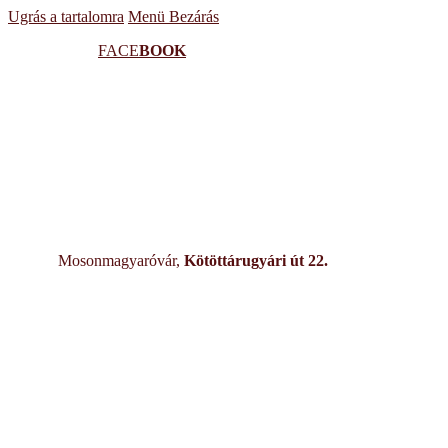
Ugrás a tartalomra
Menü
Bezárás
FACE
BOOK
Mosonmagyaróvár,
Kötöttárugyári út 22.