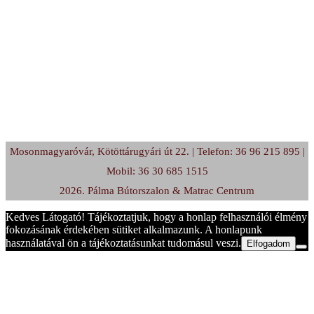
Mosonmagyaróvár, Kötöttárugyári út 22. | Telefon: 36 96 215 895 |
Mobil: 36 30 685 1515
2026. Pálma Bútorszalon & Matrac Centrum
Kedves Látogató! Tájékoztatjuk, hogy a honlap felhasználói élmény
fokozásának érdekében sütiket alkalmazunk. A honlapunk
használatával ön a tájékoztatásunkat tudomásul veszi.
Elfogadom