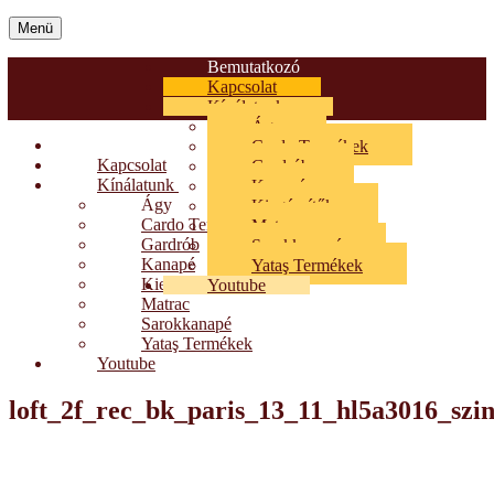
Menü
Bemutatkozó
Kapcsolat
Kínálatunk
Ágy
Bemutatkozó
Cardo Termékek
Kapcsolat
Gardrób
Kínálatunk
Kanapé
Ágy
Kiegészítők
Cardo Termékek
Matrac
Gardrób
Sarokkanapé
Kanapé
Yataş Termékek
Kiegészítők
Youtube
Matrac
Sarokkanapé
Yataş Termékek
Youtube
loft_2f_rec_bk_paris_13_11_hl5a3016_szin