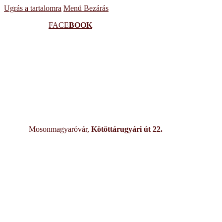
Ugrás a tartalomra
Menü
Bezárás
FACE
BOOK
Mosonmagyaróvár,
Kötöttárugyári út 22.