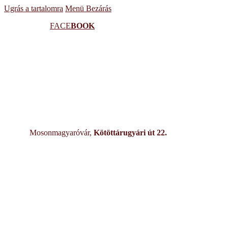
Ugrás a tartalomra
Menü
Bezárás
FACE
BOOK
Mosonmagyaróvár,
Kötöttárugyári út 22.