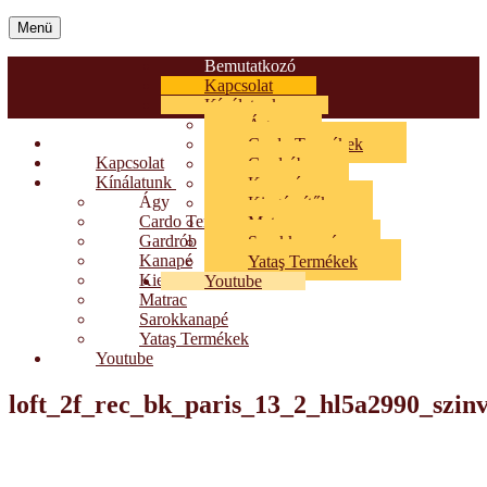
Menü
Bemutatkozó
Kapcsolat
Kínálatunk
Ágy
Bemutatkozó
Cardo Termékek
Kapcsolat
Gardrób
Kínálatunk
Kanapé
Ágy
Kiegészítők
Cardo Termékek
Matrac
Gardrób
Sarokkanapé
Kanapé
Yataş Termékek
Kiegészítők
Youtube
Matrac
Sarokkanapé
Yataş Termékek
Youtube
loft_2f_rec_bk_paris_13_2_hl5a2990_szinv