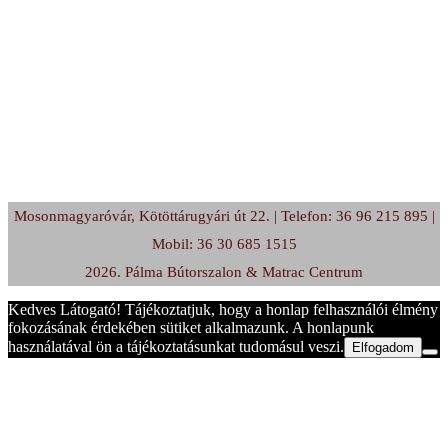
Mosonmagyaróvár, Kötöttárugyári út 22. | Telefon: 36 96 215 895 |
Mobil: 36 30 685 1515
2026. Pálma Bútorszalon & Matrac Centrum
Kedves Látogató! Tájékoztatjuk, hogy a honlap felhasználói élmény
fokozásának érdekében sütiket alkalmazunk. A honlapunk
használatával ön a tájékoztatásunkat tudomásul veszi.
Elfogadom