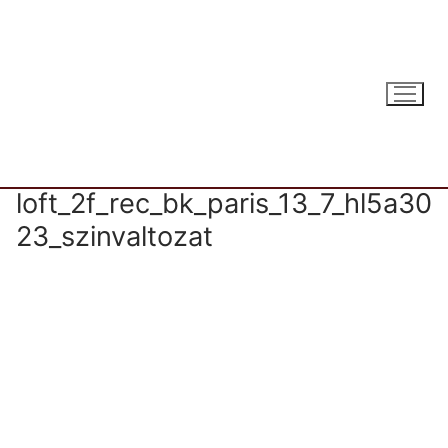
Ugrás
a
tartalomra
loft_2f_rec_bk_paris_13_7_hl5a30
23_szinvaltozat