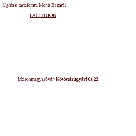
Ugrás a tartalomra
Menü
Bezárás
FACE
BOOK
Mosonmagyaróvár,
Kötöttárugyári út 22.