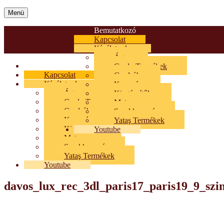
Menü
Bemutatkozó
Kapcsolat
Kínálatunk
Ágy
Bemutatkozó
Cardo Termékek
Kapcsolat
Gardrób
Kínálatunk
Kanapé
Ágy
Kiegészítők
Cardo Termékek
Matrac
Gardrób
Sarokkanapé
Kanapé
Yataş Termékek
Kiegészítők
Youtube
Matrac
Sarokkanapé
Yataş Termékek
Youtube
davos_lux_rec_3dl_paris17_paris19_9_szin