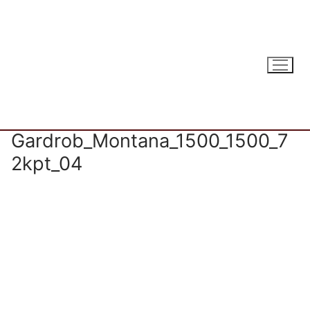
Ugrás
a
tartalomra
Gardrob_Montana_1500_1500_7
2kpt_04