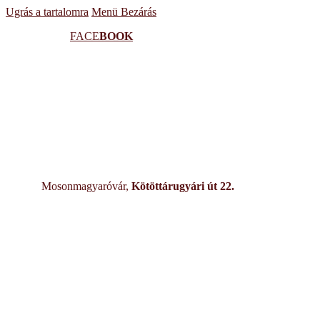
Ugrás a tartalomra
Menü
Bezárás
FACE
BOOK
Mosonmagyaróvár,
Kötöttárugyári út 22.