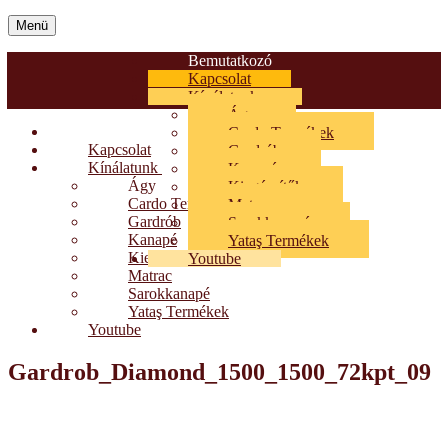
Menü
Bemutatkozó
Kapcsolat
Kínálatunk
Ágy
Bemutatkozó
Cardo Termékek
Kapcsolat
Gardrób
Kínálatunk
Kanapé
Ágy
Kiegészítők
Cardo Termékek
Matrac
Gardrób
Sarokkanapé
Kanapé
Yataş Termékek
Kiegészítők
Youtube
Matrac
Sarokkanapé
Yataş Termékek
Youtube
Gardrob_Diamond_1500_1500_72kpt_09