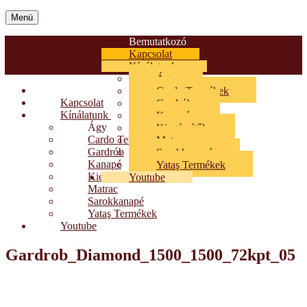
Menü
Bemutatkozó
Kapcsolat
Kínálatunk
Ágy
Bemutatkozó
Cardo Termékek
Kapcsolat
Gardrób
Kínálatunk
Kanapé
Ágy
Kiegészítők
Cardo Termékek
Matrac
Gardrób
Sarokkanapé
Kanapé
Yataş Termékek
Kiegészítők
Youtube
Matrac
Sarokkanapé
Yataş Termékek
Youtube
Gardrob_Diamond_1500_1500_72kpt_05