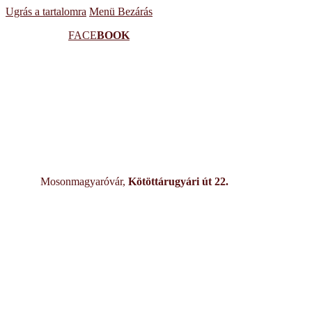
Ugrás a tartalomra
Menü
Bezárás
FACE
BOOK
Mosonmagyaróvár,
Kötöttárugyári út 22.