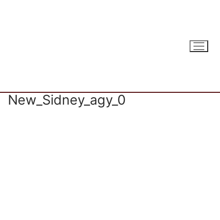
Ugrás
a
tartalomra
New_Sidney_agy_0