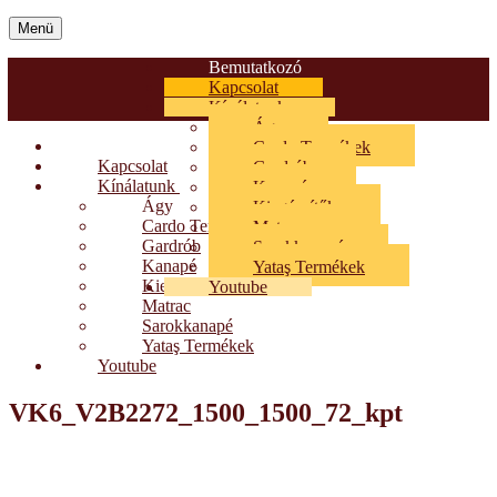
Menü
Bemutatkozó
Kapcsolat
Kínálatunk
Ágy
Bemutatkozó
Cardo Termékek
Kapcsolat
Gardrób
Kínálatunk
Kanapé
Ágy
Kiegészítők
Cardo Termékek
Matrac
Gardrób
Sarokkanapé
Kanapé
Yataş Termékek
Kiegészítők
Youtube
Matrac
Sarokkanapé
Yataş Termékek
Youtube
VK6_V2B2272_1500_1500_72_kpt