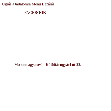
Ugrás a tartalomra
Menü
Bezárás
FACE
BOOK
Mosonmagyaróvár,
Kötöttárugyári út 22.