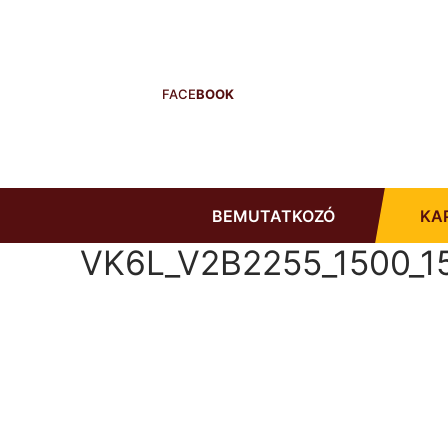
Ugrás
a
tartalomra
FACE
BOOK
BEMUTATKOZÓ
KA
VK6L_V2B2255_1500_1