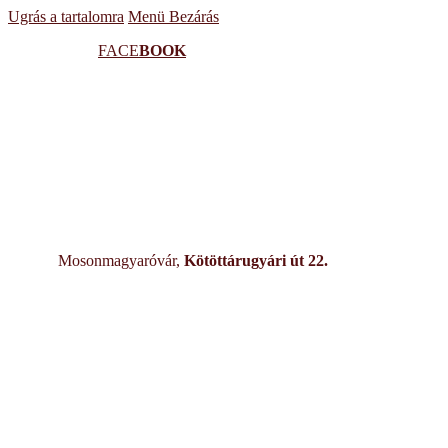
Ugrás a tartalomra
Menü
Bezárás
FACE
BOOK
Mosonmagyaróvár,
Kötöttárugyári út 22.