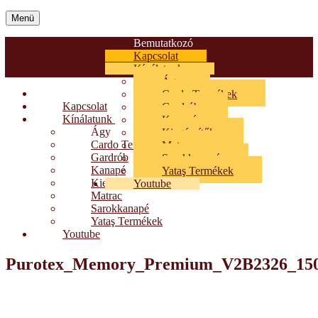
Menü
Bemutatkozó
Kapcsolat
Kínálatunk
Ágy
Bemutatkozó
Cardo Termékek
Kapcsolat
Gardrób
Kínálatunk
Kanapé
Ágy
Kiegészítők
Cardo Termékek
Matrac
Gardrób
Sarokkanapé
Kanapé
Yataş Termékek
Kiegészítők
Youtube
Matrac
Sarokkanapé
Yataş Termékek
Youtube
Purotex_Memory_Premium_V2B2326_150