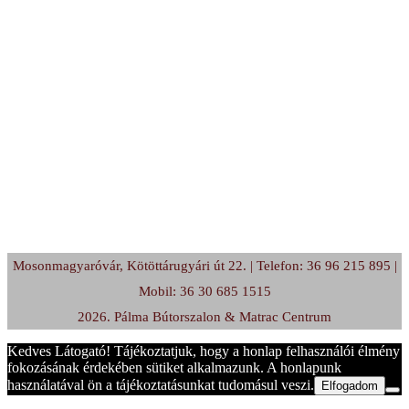
Mosonmagyaróvár, Kötöttárugyári út 22. | Telefon: 36 96 215 895 |
Mobil: 36 30 685 1515
2026. Pálma Bútorszalon & Matrac Centrum
Kedves Látogató! Tájékoztatjuk, hogy a honlap felhasználói élmény
fokozásának érdekében sütiket alkalmazunk. A honlapunk
használatával ön a tájékoztatásunkat tudomásul veszi.
Elfogadom