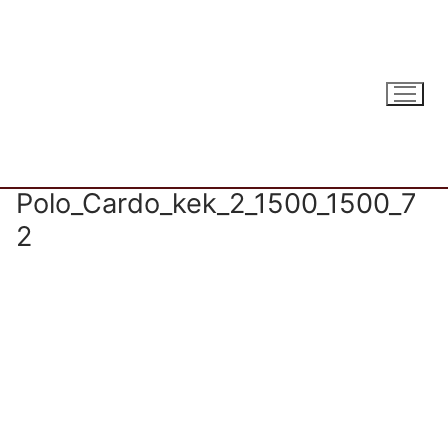
Ugrás
a
tartalomra
Polo_Cardo_kek_2_1500_1500_7
2